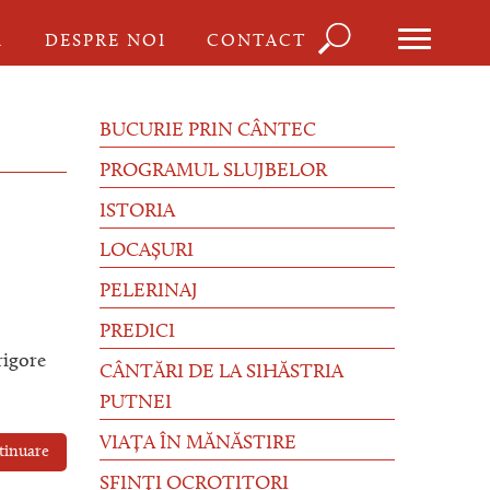
Căutare
I
DESPRE NOI
CONTACT
Formula
de
BUCURIE PRIN CÂNTEC
căutare
PROGRAMUL SLUJBELOR
ISTORIA
LOCAȘURI
PELERINAJ
PREDICI
rigore
CÂNTĂRI DE LA SIHĂSTRIA
PUTNEI
VIAȚA ÎN MĂNĂSTIRE
tinuare
SFINȚI OCROTITORI