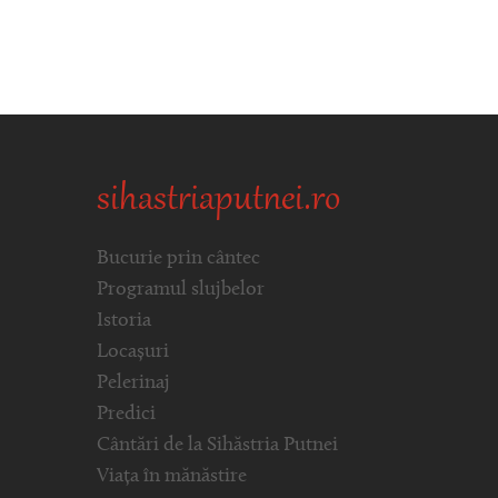
sihastriaputnei.ro
Bucurie prin cântec
Programul slujbelor
Istoria
Locașuri
Pelerinaj
Predici
Cântări de la Sihăstria Putnei
Viața în mănăstire