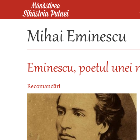
Mergi la conţinutul principal
Mănăstirea Sihăstria Putnei
Mihai Eminescu
Eminescu, poetul unei 
Recomandări