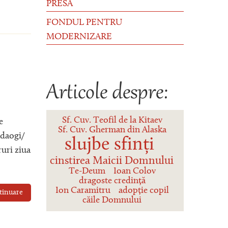
PRESĂ
FONDUL PENTRU
MODERNIZARE
Articole despre:
Sf. Cuv. Teofil de la Kitaev
e
Sf. Cuv. Gherman din Alaska
adaogi/
slujbe sfinți
ruri ziua
cinstirea Maicii Domnului
Te-Deum
Ioan Colov
dragoste credință
Ion Caramitru
adopție copil
tinuare
căile Domnului