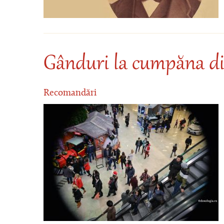
Gânduri la cumpăna di
Recomandări