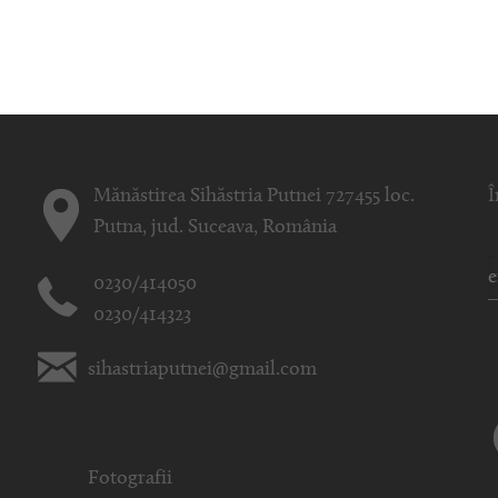
Mănăstirea Sihăstria Putnei 727455 loc.
Î
Putna, jud. Suceava, România
0230/414050
0230/414323
sihastriaputnei@gmail.com
Fotografii