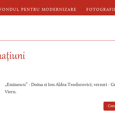
FONDUL PENTRU MODERNIZARE
FOTOGRAFI
națiuni
„Eminescu” - Doina si Ion Aldea Teodorovici; versuri - G
Vieru.
Con