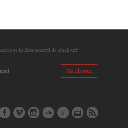
nscrie-te în lista noastră de email-uri!
Mă abonez