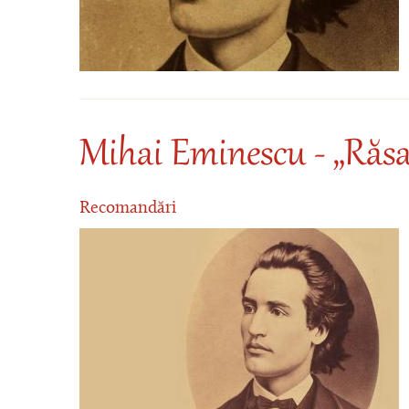
Mihai Eminescu - „Răsa
Recomandări