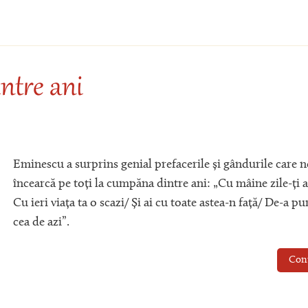
ntre ani
Eminescu a surprins genial prefacerile și gândurile care n
încearcă pe toți la cumpăna dintre ani: „Cu mâine zile-ți 
Cu ieri viața ta o scazi/ Și ai cu toate astea-n față/ De-a pu
cea de azi”.
Con