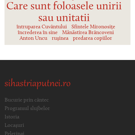
Care sunt foloasele unirii
sau unitatii
întruparea Cuvântului
Sfintele Mironosițe
încrederea în sine
Mănăstirea Brâncoveni
Anton Uncu
rușinea
predarea copiilor
sihastriaputnei.ro
Bucurie prin cântec
Programul slujbelor
Istoria
Locașuri
Pelerinaj