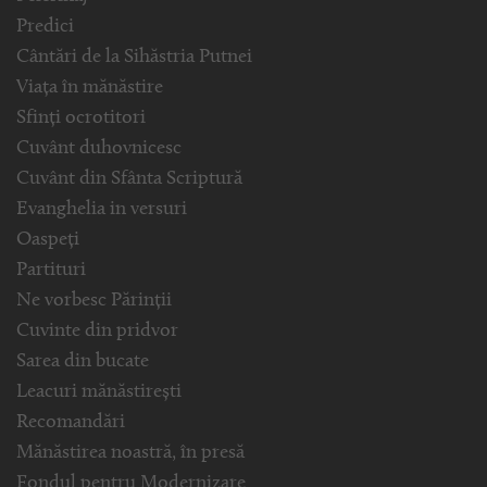
Predici
Cântări de la Sihăstria Putnei
Viața în mănăstire
Sfinți ocrotitori
Cuvânt duhovnicesc
Cuvânt din Sfânta Scriptură
Evanghelia in versuri
Oaspeți
Partituri
Ne vorbesc Părinții
Cuvinte din pridvor
Sarea din bucate
Leacuri mănăstirești
Recomandări
Mănăstirea noastră, în presă
Fondul pentru Modernizare