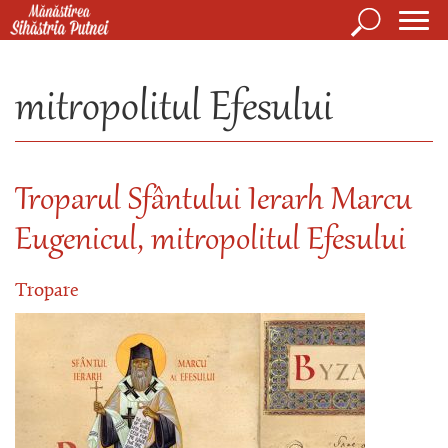
Mergi la conţinutul principal
Căutare
Form
Mănăstirea Sihăstria Putnei
de
mitropolitul Efesului
căuta
Troparul Sfântului Ierarh Marcu
Eugenicul, mitropolitul Efesului
Tropare