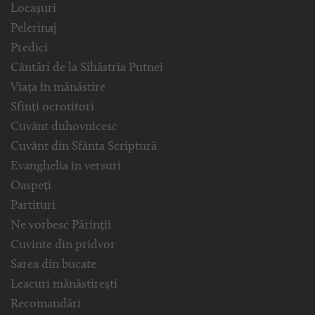
Locașuri
Pelerinaj
Predici
Cântări de la Sihăstria Putnei
Viața în mănăstire
Sfinți ocrotitori
Cuvânt duhovnicesc
Cuvânt din Sfânta Scriptură
Evanghelia in versuri
Oaspeți
Partituri
Ne vorbesc Părinții
Cuvinte din pridvor
Sarea din bucate
Leacuri mănăstirești
Recomandări