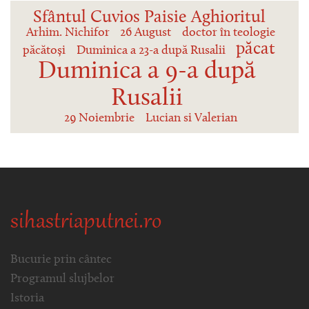
Sfântul Cuvios Paisie Aghioritul
Arhim. Nichifor
26 August
doctor în teologie
păcat
păcătoși
Duminica a 23-a după Rusalii
Duminica a 9-a după
Rusalii
29 Noiembrie
Lucian si Valerian
sihastriaputnei.ro
Bucurie prin cântec
Programul slujbelor
Istoria