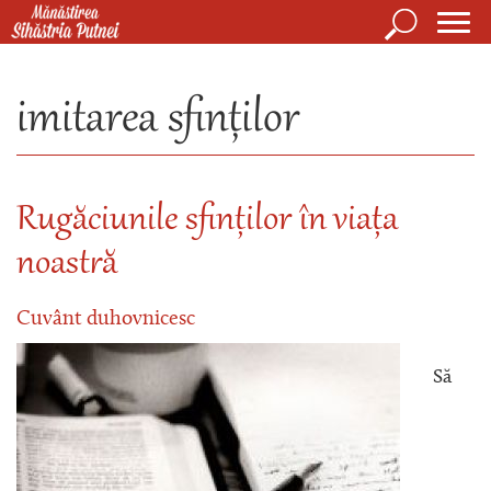
Mergi la conţinutul principal
Căutare
Form
Mănăstirea Sihăstria Putnei
de
imitarea sfinților
căuta
Rugăciunile sfinților în viața
noastră
Cuvânt duhovnicesc
Să