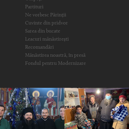
Partituri
Ne vorbesc Părinții
Cuvinte din pridvor
Sarea din bucate
Leacuri mănăstirești
Recomandări
Mănăstirea noastră, în presă
Fondul pentru Modernizare