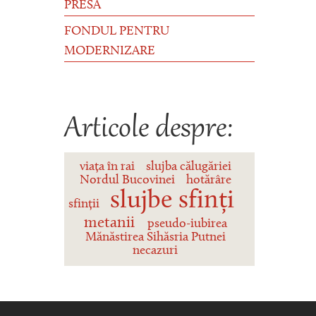
PRESĂ
FONDUL PENTRU
MODERNIZARE
Articole despre:
viața în rai
slujba călugăriei
Nordul Bucovinei
hotărâre
slujbe sfinți
sfinții
metanii
pseudo-iubirea
Mănăstirea Sihăsria Putnei
necazuri