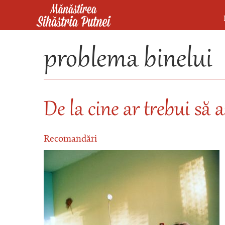
Mergi la conţinutul principal
Mănăstirea Sihăstria Putnei
problema binelui
De la cine ar trebui să
Recomandări