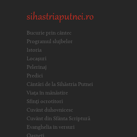
sihastriaputnei.ro
Bucurie prin cântec
Programul slujbelor
Istoria
Locașuri
Pelerinaj
Predici
Cântări de la Sihăstria Putnei
Viața în mănăstire
Sfinți ocrotitori
Cuvânt duhovnicesc
Cuvânt din Sfânta Scriptură
Evanghelia in versuri
Oaspeți