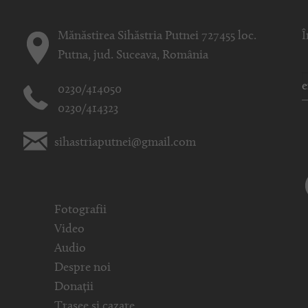
Mănăstirea Sihăstria Putnei 727455 loc.
Î
Putna, jud. Suceava, România
0230/414050
0230/414323
sihastriaputnei@gmail.com
Fotografii
Video
Audio
Despre noi
Donații
Trasee și cazare