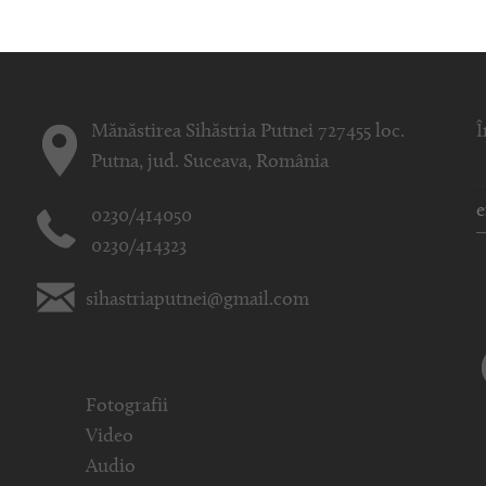
Mănăstirea Sihăstria Putnei 727455 loc.
Î
Putna, jud. Suceava, România
0230/414050
0230/414323
sihastriaputnei@gmail.com
Fotografii
Video
Audio