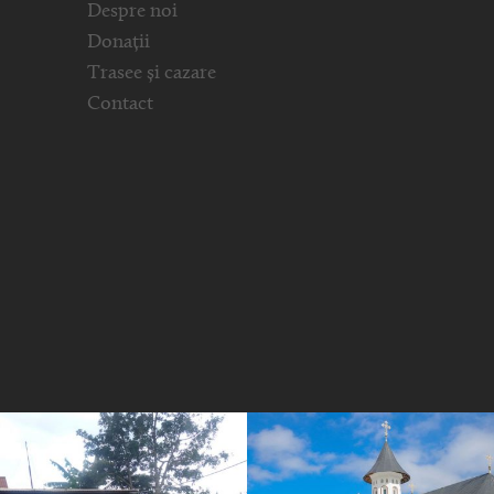
Despre noi
Donații
Trasee și cazare
Contact