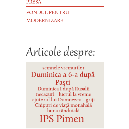
PRESĂ
FONDUL PENTRU
MODERNIZARE
Articole despre:
semnele vremurilor
Duminica a 6-a după
Paşti
Duminica I după Rusalii
necazuri
lucrul la vreme
ajutorul lui Dumnezeu
griji
Chipuri de viaţă monahală
buna rânduială
IPS Pimen