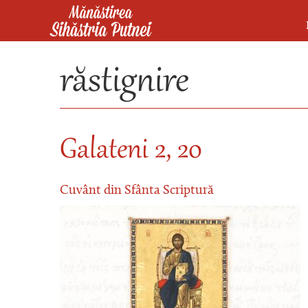
Mergi la conţinutul principal
Mănăstirea Sihăstria Putnei
răstignire
Galateni 2, 20
Cuvânt din Sfânta Scriptură