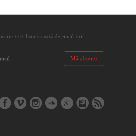
nscrie-te în lista noastră de email-uri!
Mă abonez