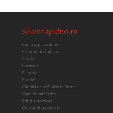
sihastriaputnei.ro
Bucurie prin cântec
Programul slujbelor
Istoria
Locașuri
Pelerinaj
Predici
Cântări de la Sihăstria Putnei
Viața în mănăstire
Sfinți ocrotitori
Cuvânt duhovnicesc