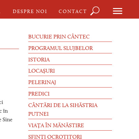
Căutare
I
DESPRE NOI
CONTACT
Formula
de
BUCURIE PRIN CÂNTEC
căutare
PROGRAMUL SLUJBELOR
ISTORIA
LOCAȘURI
PELERINAJ
PREDICI
ci
CÂNTĂRI DE LA SIHĂSTRIA
c în
PUTNEI
e Sine
VIAȚA ÎN MĂNĂSTIRE
SFINȚI OCROTITORI