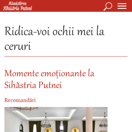
Mergi la conţinutul principal
Căutare
Form
Mănăstirea Sihăstria Putnei
de
Ridica-voi ochii mei la
căuta
ceruri
Momente emoționante la
Sihăstria Putnei
Recomandări