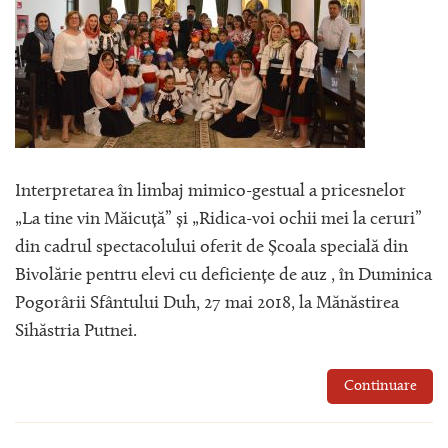
Interpretarea în limbaj mimico-gestual a pricesnelor
„La tine vin Măicuță” și „Ridica-voi ochii mei la ceruri”
din cadrul spectacolului oferit de Școala specială din
Bivolărie pentru elevi cu deficiențe de auz , în Duminica
Pogorârii Sfântului Duh, 27 mai 2018, la Mănăstirea
Sihăstria Putnei.
Continuare