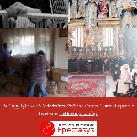
© Copyright 2026
Mănăstirea Sihăstria Putnei.
Toate drepturile
rezervate.
Termeni și condiții