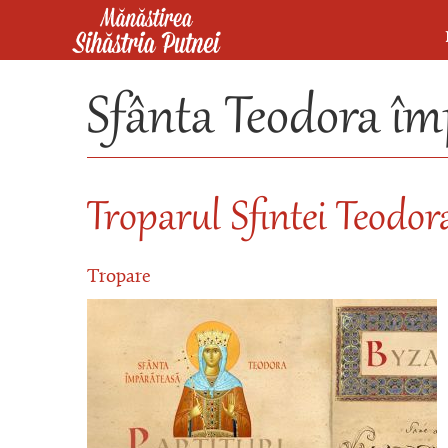
Mergi la conţinutul principal
Mănăstirea Sihăstria Putnei
Sfânta Teodora îm
Troparul Sfintei Teodo
Tropare