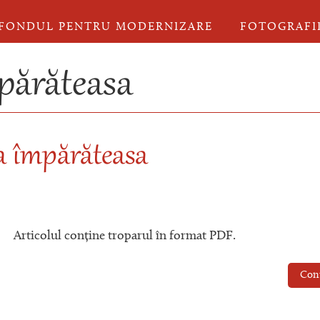
FONDUL PENTRU MODERNIZARE
FOTOGRAFI
părăteasa
ra împărăteasa
Articolul conține troparul în format PDF.
Con