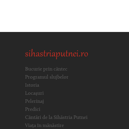
sihastriaputnei.ro
Bucurie prin cântec
Programul slujbelor
Istoria
Locașuri
Pelerinaj
Predici
Cântări de la Sihăstria Putnei
Viața în mănăstire