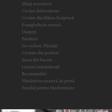
Sfinți ocrotitori
Cuvânt duhovnicesc
Cuvânt din Sfânta Scriptură
Evanghelia in versuri
Oaspeți
Partituri
Ne vorbesc Părinții
Cuvinte din pridvor
Sarea din bucate
Leacuri mănăstirești
Recomandări
Mănăstirea noastră, în presă
Fondul pentru Modernizare