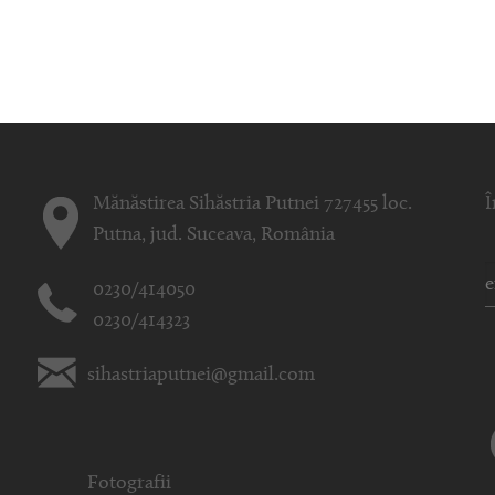
Mănăstirea Sihăstria Putnei 727455 loc.
Î
Putna, jud. Suceava, România
0230/414050
0230/414323
sihastriaputnei@gmail.com
Fotografii