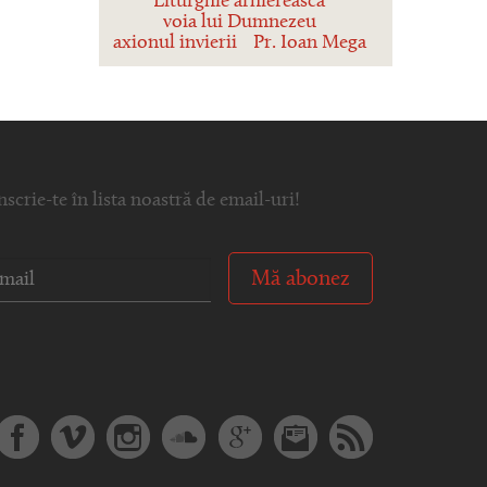
Liturghie arhierească
voia lui Dumnezeu
axionul invierii
Pr. Ioan Mega
nscrie-te în lista noastră de email-uri!
Mă abonez