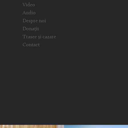
Video
Audio
Despre noi
Donații
Trasee și cazare
Contact