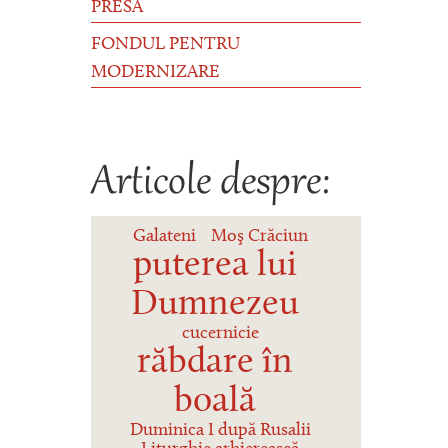
PRESĂ
FONDUL PENTRU
MODERNIZARE
Articole despre:
Galateni
Moş Crăciun
puterea lui
Dumnezeu
cucernicie
răbdare în
boală
Duminica I după Rusalii