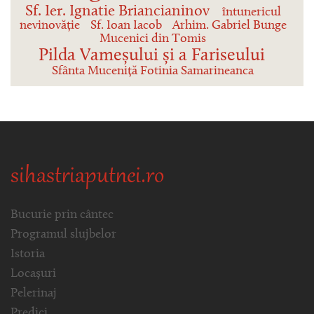
Sf. Ier. Ignatie Briancianinov
întunericul
nevinovăție
Sf. Ioan Iacob
Arhim. Gabriel Bunge
Mucenici din Tomis
Pilda Vameșului și a Fariseului
Sfânta Muceniță Fotinia Samarineanca
sihastriaputnei.ro
Bucurie prin cântec
Programul slujbelor
Istoria
Locașuri
Pelerinaj
Predici