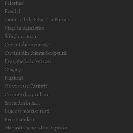
Pelerinaj
Predici
Cântări de la Sihăstria Putnei
Viața în mănăstire
Sfinți ocrotitori
Cuvânt duhovnicesc
Cuvânt din Sfânta Scriptură
Evanghelia in versuri
Oaspeți
Partituri
Ne vorbesc Părinții
Cuvinte din pridvor
Sarea din bucate
Leacuri mănăstirești
Recomandări
Mănăstirea noastră, în presă