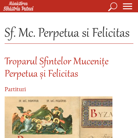
Mergi la conţinutul principal
Căutare
Form
Mănăstirea Sihăstria Putnei
de
Sf. Mc. Perpetua si Felicitas
căuta
Troparul Sfintelor Mucenițe
Perpetua și Felicitas
Partituri