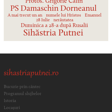
Protos. Grigorie Călin
PS Damaschin Dorneanul
A mai trecut un an
numele lui Hristos
Emanuel
28 Iulie
nerăutatea
Duminica a 28-a după Rusalii
Sihăstria Putnei
sihastriaputnei.ro
Bucurie prin cântec
Programul slujbelor
Istoria
Locașuri