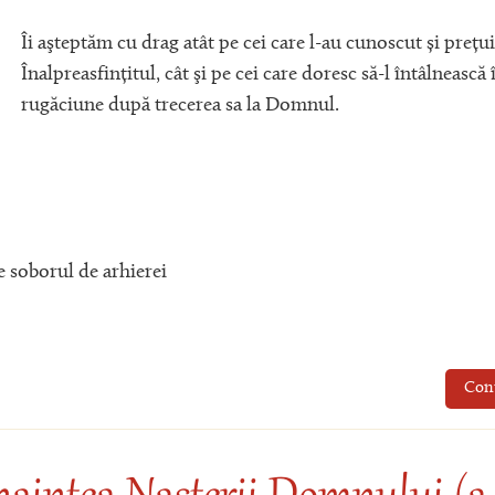
Îi aşteptăm cu drag atât pe cei care l-au cunoscut și prețui
Înalpreasfințitul, cât şi pe cei care doresc să-l întâlnească 
rugăciune după trecerea sa la Domnul.
e soborul de arhierei
Con