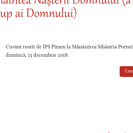
naintea Nașterii Domnului (a
trup ai Domnului)
Cuvânt rostit de IPS Pimen la Mănăstirea Sihăstria Putnei
dumincă, 23 decembrie 2018.
Con