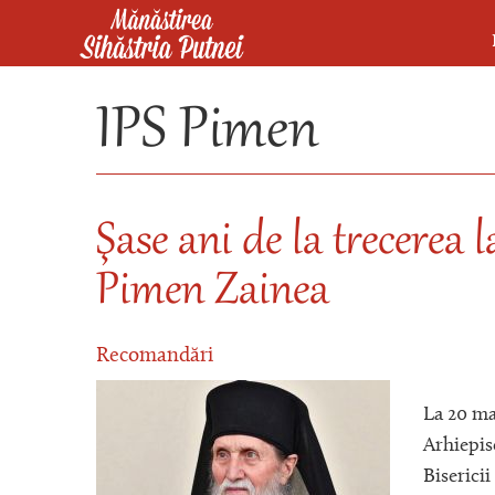
Mergi la conţinutul principal
Mănăstirea Sihăstria Putnei
IPS Pimen
Şase ani de la trecerea
Pimen Zainea
Recomandări
La 20 ma
Arhiepis
Biserici