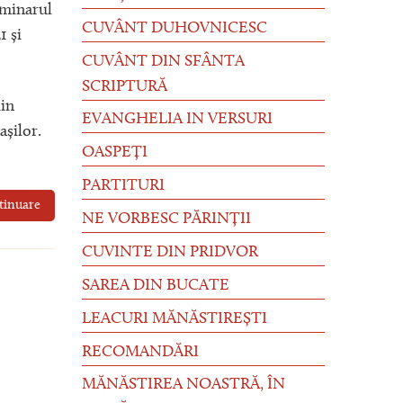
eminarul
CUVÂNT DUHOVNICESC
1 și
CUVÂNT DIN SFÂNTA
SCRIPTURĂ
din
EVANGHELIA IN VERSURI
așilor.
OASPEȚI
PARTITURI
tinuare
NE VORBESC PĂRINȚII
CUVINTE DIN PRIDVOR
SAREA DIN BUCATE
LEACURI MĂNĂSTIREȘTI
RECOMANDĂRI
MĂNĂSTIREA NOASTRĂ, ÎN