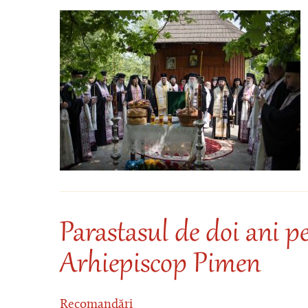
Parastasul de doi ani pe
Arhiepiscop Pimen
Recomandări