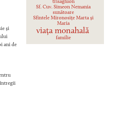
trisaghion
Sf. Cuv. Simeon Nemania
sunătoare
Sfintele Mironosițe Marta și
Maria
ie și
viața monahală
ului
familie
i ani de
pentru
întregii