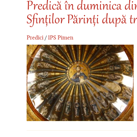
Predică în duminica di
Sfinților Părinți după 
Predici
/
IPS Pimen