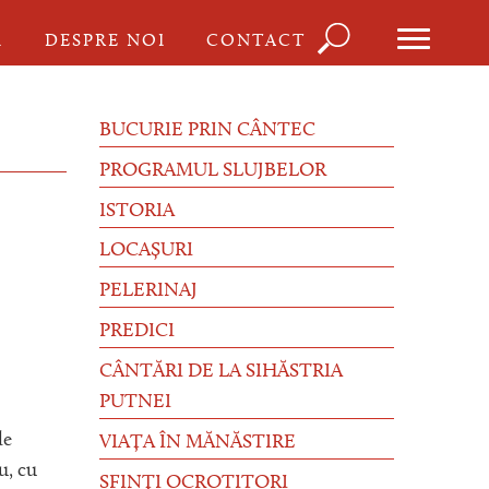
Căutare
I
DESPRE NOI
CONTACT
Formula
de
BUCURIE PRIN CÂNTEC
căutare
PROGRAMUL SLUJBELOR
ISTORIA
LOCAȘURI
PELERINAJ
PREDICI
CÂNTĂRI DE LA SIHĂSTRIA
PUTNEI
le
VIAȚA ÎN MĂNĂSTIRE
u, cu
SFINȚI OCROTITORI