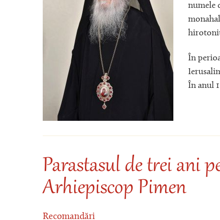
numele d
monahal 
hirotonit
În perio
Ierusalim
În anul 1
Parastasul de trei ani p
Arhiepiscop Pimen
Recomandări