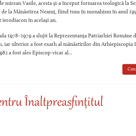
e mirean Vasile, acesta și-a început formarea teologică la S
de la Mănăstirea Neamț, fiind tuns în monahism în anul 195
 ierodiacon în același an.
ada 1978–1979 a slujit la Reprezentanța Patriarhiei Române 
, iar ulterior a fost exarh al mănăstirilor din Arhiepiscopia I
982 a fost ales Episcop-vicar al...
Con
entru Înaltpreasfințitul