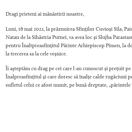
Dragi prieteni ai mănăstirii noastre,
Luni, 16 mai 2022, la prăznuirea Sfinților Cuvioși Sila, Pais
Natan de la Sihăstria Putnei, va avea loc și Slujba Parastas
pentru Înaltpreasfințitul Părinte Arhiepiscop Pimen, la do
la trecerea sa la cele veșnice.
Îi aşteptăm cu drag pe cei care l-au cunoscut și prețuit pe
Înalpreasfințitul și care doresc să înalțe calde rugăciuni 
sufletul celui ce afost numit, pe bună dreptate, „părintele 