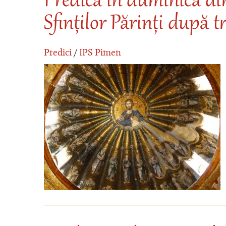
Predică în duminica di
Sfinților Părinți după 
Predici
/
IPS Pimen