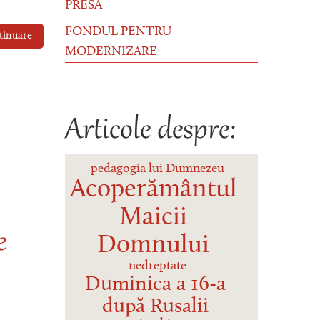
PRESĂ
FONDUL PENTRU
tinuare
MODERNIZARE
Articole despre:
pedagogia lui Dumnezeu
Acoperământul
Maicii
e
Domnului
nedreptate
Duminica a 16-a
după Rusalii