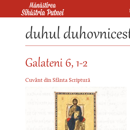
Mergi la conţinutul principal
Mănăstirea Sihăstria Putnei
duhul duhovnicest
Galateni 6, 1-2
Cuvânt din Sfânta Scriptură