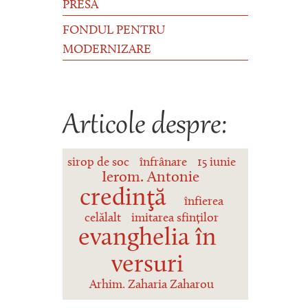
PRESĂ
FONDUL PENTRU
MODERNIZARE
Articole despre:
sirop de soc
înfrânare
15 iunie
Ierom. Antonie
credinţă
înfierea
celălalt
imitarea sfinților
evanghelia în
versuri
Arhim. Zaharia Zaharou