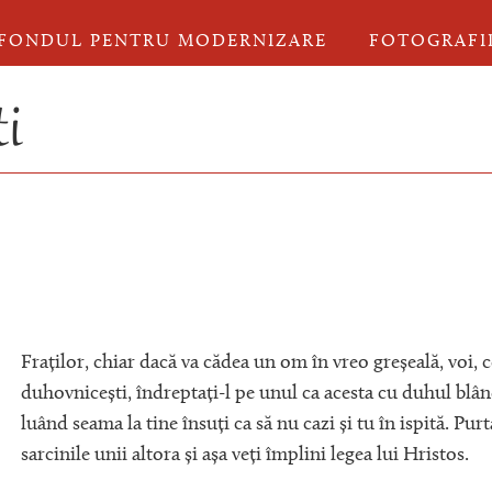
FONDUL PENTRU MODERNIZARE
FOTOGRAFI
i
Fraților, chiar dacă va cădea un om în vreo greșeală, voi, c
duhovnicești, îndreptați-l pe unul ca acesta cu duhul blân
luând seama la tine însuți ca să nu cazi și tu în ispită. Purt
sarcinile unii altora și așa veți împlini legea lui Hristos.