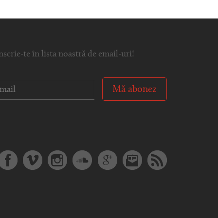
nscrie-te în lista noastră de email-uri!
Mă abonez