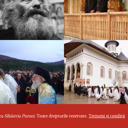
a Sihăstria Putnei.
Toate drepturile rezervate.
Termeni și condiții