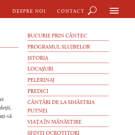
Căutare
I
DESPRE NOI
CONTACT
Formula
de
BUCURIE PRIN CÂNTEC
căutare
PROGRAMUL SLUJBELOR
ISTORIA
LOCAȘURI
PELERINAJ
PREDICI
ei
CÂNTĂRI DE LA SIHĂSTRIA
deții,
PUTNEI
ați-vă
VIAȚA ÎN MĂNĂSTIRE
SFINȚI OCROTITORI