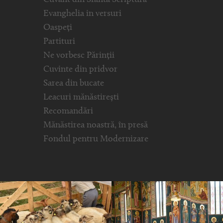
Evanghelia in versuri
Oaspeți
Partituri
Ne vorbesc Părinții
Cuvinte din pridvor
Sarea din bucate
Leacuri mănăstirești
Recomandări
Mănăstirea noastră, în presă
Fondul pentru Modernizare