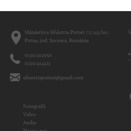
Mănăstirea Sihăstria Putnei 727455 loc.
Î
Putna, jud. Suceava, România
0230/414050
0230/414323
sihastriaputnei@gmail.com
Fotografii
Video
Audio