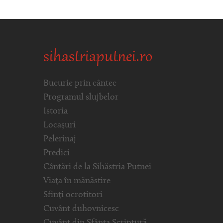
sihastriaputnei.ro
Bucurie prin cântec
Programul slujbelor
Istoria
Locașuri
Pelerinaj
Predici
Cântări de la Sihăstria Putnei
Viața în mănăstire
Sfinți ocrotitori
Cuvânt duhovnicesc
Cuvânt din Sfânta Scriptură