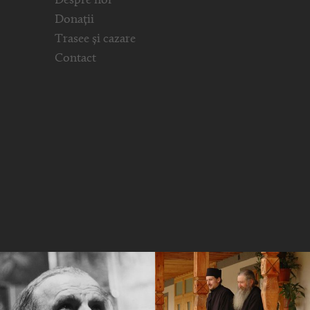
Despre noi
Donații
Trasee și cazare
Contact