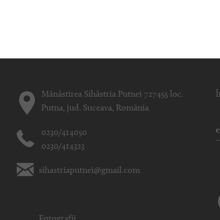
Mănăstirea Sihăstria Putnei 727455 loc.
Î
Putna, jud. Suceava, România
0230/414050
0230/414323
sihastriaputnei@gmail.com
Fotografii