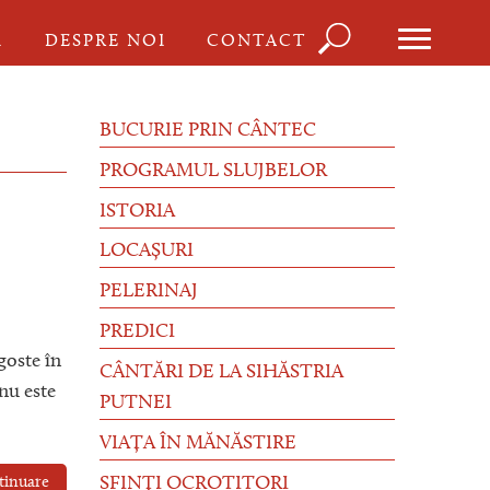
Căutare
I
DESPRE NOI
CONTACT
Formula
de
BUCURIE PRIN CÂNTEC
căutare
PROGRAMUL SLUJBELOR
ISTORIA
LOCAȘURI
PELERINAJ
PREDICI
goste în
CÂNTĂRI DE LA SIHĂSTRIA
 nu este
PUTNEI
VIAȚA ÎN MĂNĂSTIRE
tinuare
SFINȚI OCROTITORI