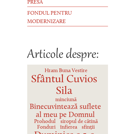
PRESĂ
FONDUL PENTRU
MODERNIZARE
Articole despre:
Hram Buna Vestire
Sfântul Cuvios
Sila
minciună
Binecuvintează suflete
al meu pe Domnul
Prohodul
siropul de cătină
Fonduri
înfierea
sfinții