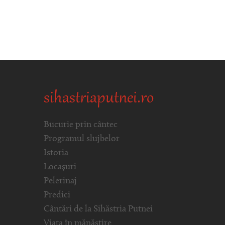
sihastriaputnei.ro
Bucurie prin cântec
Programul slujbelor
Istoria
Locașuri
Pelerinaj
Predici
Cântări de la Sihăstria Putnei
Viața în mănăstire