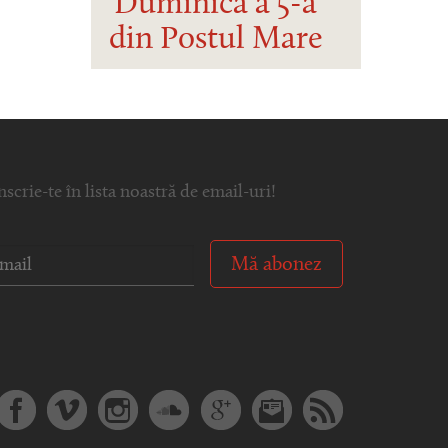
Duminica a 5-a
din Postul Mare
nscrie-te în lista noastră de email-uri!
Mă abonez