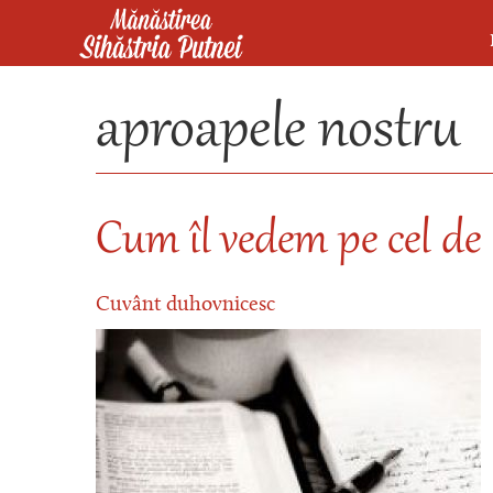
Mergi la conţinutul principal
Mănăstirea Sihăstria Putnei
aproapele nostru
Cum îl vedem pe cel de 
Cuvânt duhovnicesc