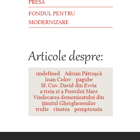
PRESĂ
FONDUL PENTRU
MODERNIZARE
Articole despre:
undefined
Adrian Pătrușcă
Ioan Colov
pagube
Sf. Cuv. David din Evvia
a treia zi a Postului Mare
Vindecarea demonizatului din
ținutul Gherghesenilor
trufie
cinstea
pemptousia