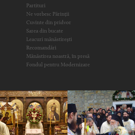
Partituri
Ne vorbesc Părinții
Cuvinte din pridvor
Sarea din bucate
Leacuri mănăstirești
Recomandări
Mănăstirea noastră, în presă
Fondul pentru Modernizare