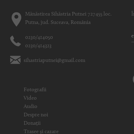
Mănăstirea Sihăstria Putnei 727455 loc.
Î
Putna, jud. Suceava, România
0230/414050
0230/414323
sihastriaputnei@gmail.com
Fotografii
Video
Audio
Despre noi
Donații
Trasee și cazare