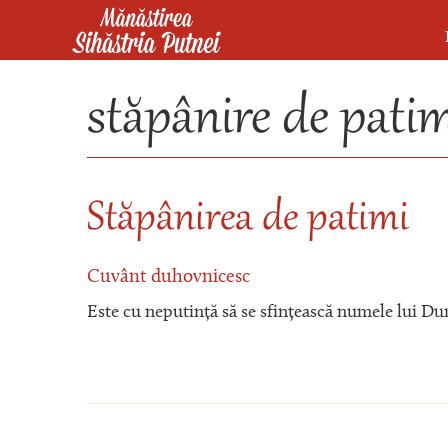
Mergi la conţinutul principal
Mănăstirea Sihăstria Putnei
stăpânire de pati
Stăpânirea de patimi
Cuvânt duhovnicesc
Este cu neputință să se sfințească numele lui Du