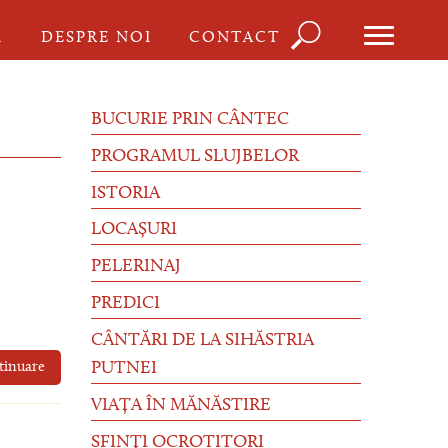
Căutare
I
DESPRE NOI
CONTACT
Formula
de
BUCURIE PRIN CÂNTEC
căutare
PROGRAMUL SLUJBELOR
ISTORIA
LOCAȘURI
PELERINAJ
PREDICI
CÂNTĂRI DE LA SIHĂSTRIA
tinuare
PUTNEI
VIAȚA ÎN MĂNĂSTIRE
SFINȚI OCROTITORI