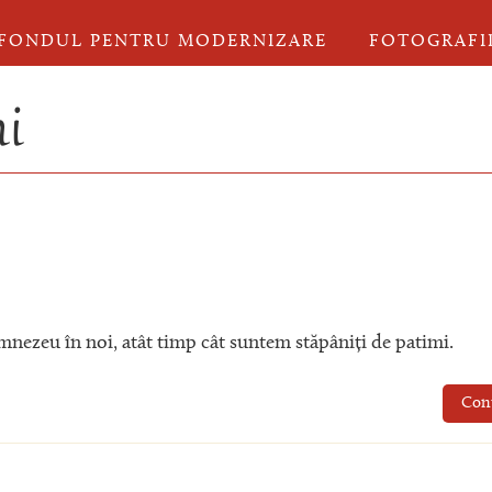
FONDUL PENTRU MODERNIZARE
FOTOGRAFI
mi
mnezeu în noi, atât timp cât suntem stăpâniți de patimi.
Con