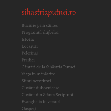
sihastriaputnei.ro
Bucurie prin cântec
Programul slujbelor
Istoria
Locașuri
Pelerinaj
Predici
Cântări de la Sihăstria Putnei
Viața în mănăstire
Sfinți ocrotitori
Cuvânt duhovnicesc
Cuvânt din Sfânta Scriptură
Evanghelia in versuri
Oaspeți