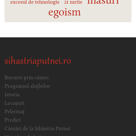
măsuri
excesul de tehnologie
21 mrtie
egoism
sihastriaputnei.ro
Bucurie prin cântec
Programul slujbelor
Istoria
Locașuri
Pelerinaj
Predici
Cântări de la Sihăstria Putnei