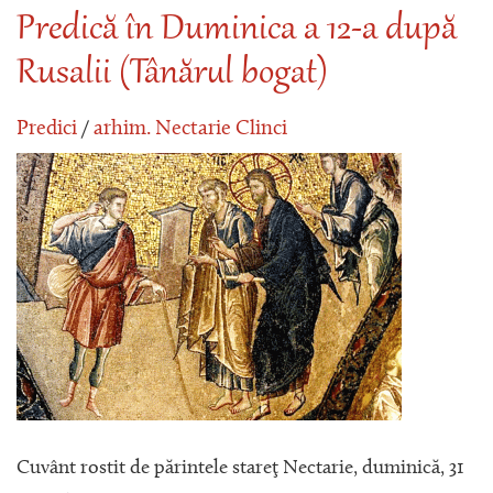
Predică în Duminica a 12-a după
Rusalii (Tânărul bogat)
Predici
/
arhim. Nectarie Clinci
Cuvânt rostit de părintele stareţ Nectarie, duminică, 31