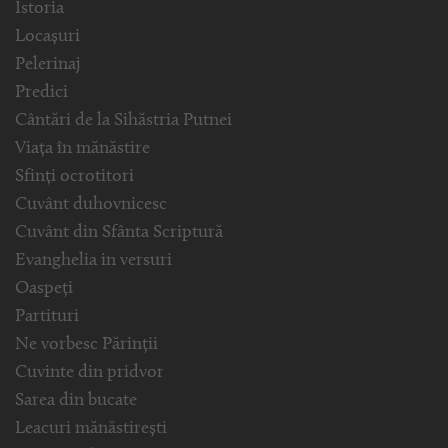
Istoria
Locașuri
Pelerinaj
Predici
Cântări de la Sihăstria Putnei
Viața în mănăstire
Sfinți ocrotitori
Cuvânt duhovnicesc
Cuvânt din Sfânta Scriptură
Evanghelia in versuri
Oaspeți
Partituri
Ne vorbesc Părinții
Cuvinte din pridvor
Sarea din bucate
Leacuri mănăstirești