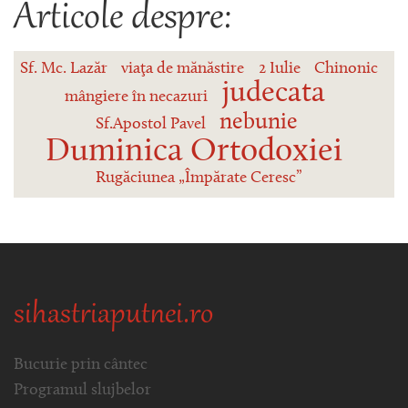
Articole despre:
Sf. Mc. Lazăr
viaţa de mănăstire
2 Iulie
Chinonic
judecata
mângiere în necazuri
nebunie
Sf.Apostol Pavel
Duminica Ortodoxiei
Rugăciunea „Împărate Ceresc”
sihastriaputnei.ro
Bucurie prin cântec
Programul slujbelor