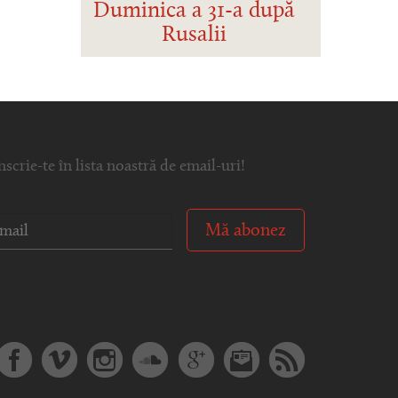
Duminica a 31-a după
Rusalii
nscrie-te în lista noastră de email-uri!
Mă abonez