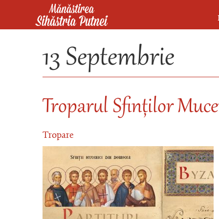
Mergi la conţinutul principal
Mănăstirea Sihăstria Putnei
13 Septembrie
Troparul Sfinților Muce
Tropare