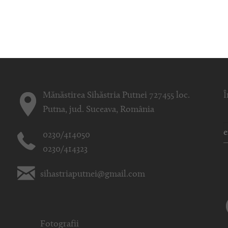
Mănăstirea Sihăstria Putnei 727455 loc.
Î
Putna, jud. Suceava, România
0230/414050
0230/414323
sihastriaputnei@gmail.com
Fotografii