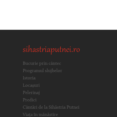
sihastriaputnei.ro
Bucurie prin cântec
Programul slujbelor
Istoria
Locașuri
Pelerinaj
Predici
Cântări de la Sihăstria Putnei
Viața în mănăstire