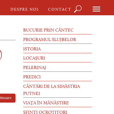
Căutare
I
DESPRE NOI
CONTACT
Formula
de
BUCURIE PRIN CÂNTEC
căutare
PROGRAMUL SLUJBELOR
ISTORIA
)
LOCAȘURI
PELERINAJ
PREDICI
CÂNTĂRI DE LA SIHĂSTRIA
PUTNEI
tinuare
VIAȚA ÎN MĂNĂSTIRE
SFINȚI OCROTITORI