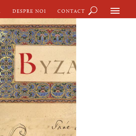
Căutare
I
DESPRE NOI
CONTACT
Formula
de
căutare