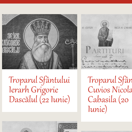
Troparul Sfântului
Troparul Sfân
Ierarh Grigorie
Cuvios Nicol
Dascălul (22 Iunie)
Cabasila (20
Iunie)