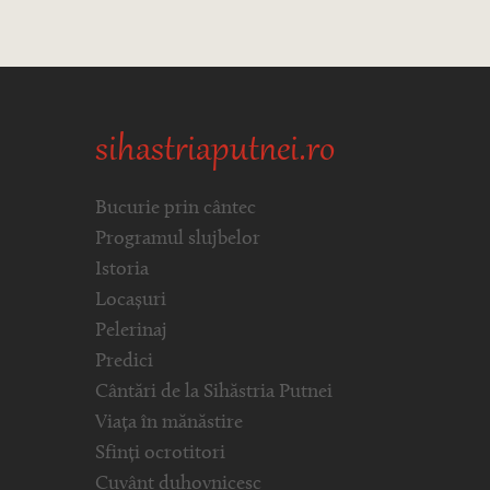
sihastriaputnei.ro
Bucurie prin cântec
Programul slujbelor
Istoria
Locașuri
Pelerinaj
Predici
Cântări de la Sihăstria Putnei
Viața în mănăstire
Sfinți ocrotitori
Cuvânt duhovnicesc