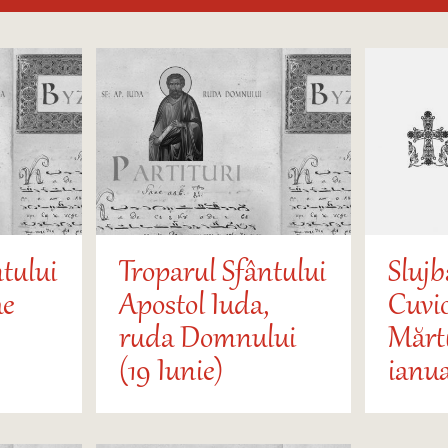
tului
Troparul Sfântului
Slujb
ae
Apostol Iuda,
Cuvi
ruda Domnului
Mărtu
(19 Iunie)
ianua