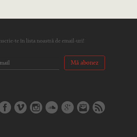
nscrie-te în lista noastră de email-uri!
Mă abonez