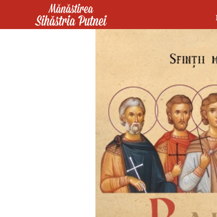
Mergi la conţinutul principal
Mănăstirea Sihăstria Putnei