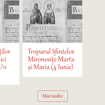
ților
Troparul Sfintelor.
ici
Mironosițe Marta
/11
și Maria (4 Iunie)
Mai multe