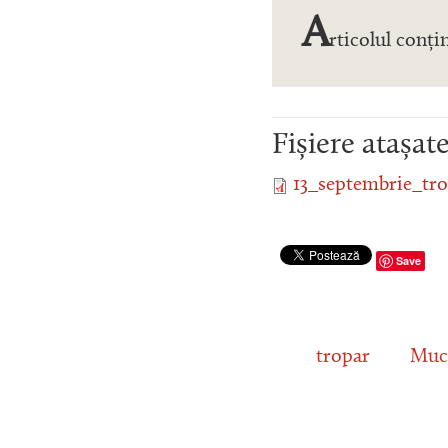
A
rticolul conți
Fișiere atașat
13_septembrie_tro
Save
tropar
Muc