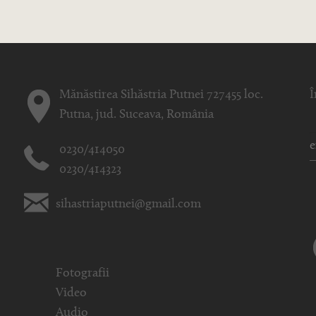
Mănăstirea Sihăstria Putnei 727455 loc.
Î
Putna, jud. Suceava, România
0230/414050
0230/414323
sihastriaputnei@gmail.com
Fotografii
Video
Audio