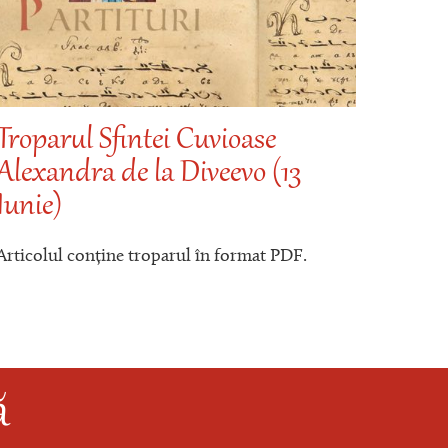
Troparul Sfintei Cuvioase
Trop
Alexandra de la Diveevo (13
Muce
Iunie)
Artico
Articolul conține troparul în format PDF.
ă