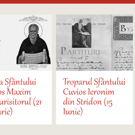
a Sfântului
Troparul Sfântului
os Maxim
Cuvios Ieronim
risitorul (21
din Stridon (15
rie)
Iunie)