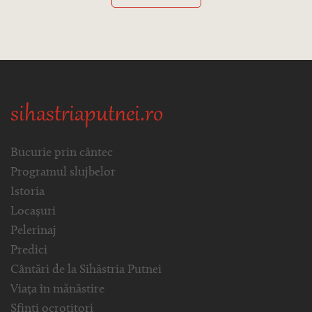
sihastriaputnei.ro
Bucurie prin cântec
Programul slujbelor
Istoria
Locașuri
Pelerinaj
Predici
Cântări de la Sihăstria Putnei
Viața în mănăstire
Sfinți ocrotitori