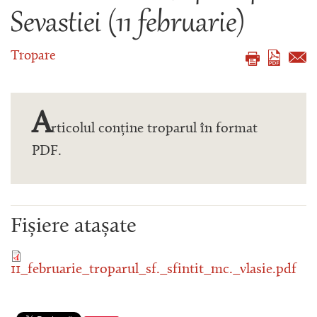
Sevastiei (11 februarie)
Tropare
A
rticolul conține troparul în format
PDF.
Fișiere atașate
11_februarie_troparul_sf._sfintit_mc._vlasie.pdf