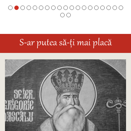
S-ar putea să-ți mai placă