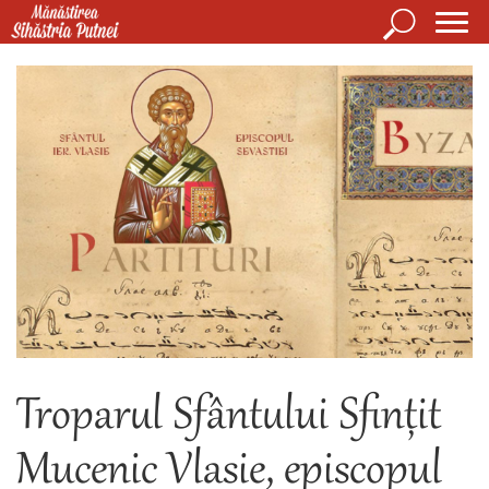
Mergi la conţinutul principal
Căutare
Form
Mănăstirea Sihăstria Putnei
de
căuta
Troparul Sfântului Sfințit
Mucenic Vlasie, episcopul