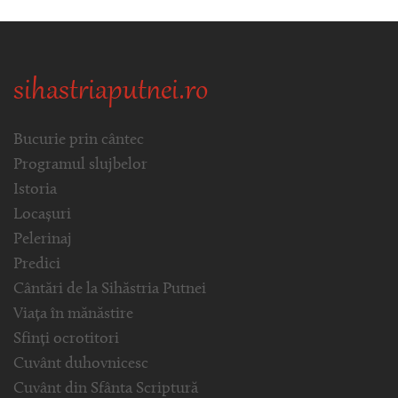
sihastriaputnei.ro
Bucurie prin cântec
Programul slujbelor
Istoria
Locașuri
Pelerinaj
Predici
Cântări de la Sihăstria Putnei
Viața în mănăstire
Sfinți ocrotitori
Cuvânt duhovnicesc
Cuvânt din Sfânta Scriptură