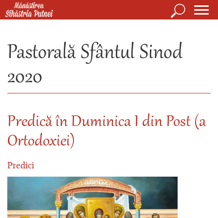
Mergi la conţinutul principal
Căutare
Form
Mănăstirea Sihăstria Putnei
de
Pastorală Sfântul Sinod
căuta
2020
Predică în Duminica I din Post (a
Ortodoxiei)
Predici