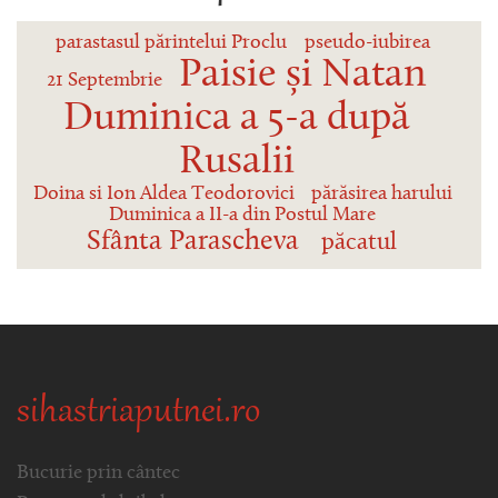
parastasul părintelui Proclu
pseudo-iubirea
Paisie și Natan
21 Septembrie
Duminica a 5-a după
Rusalii
Doina si Ion Aldea Teodorovici
părăsirea harului
Duminica a II-a din Postul Mare
Sfânta Parascheva
păcatul
sihastriaputnei.ro
Bucurie prin cântec