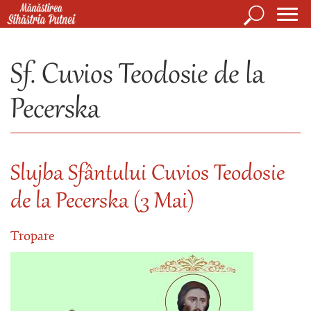
Mergi la conţinutul principal
Căutare
Form
Mănăstirea Sihăstria Putnei
de
Sf. Cuvios Teodosie de la
căuta
Pecerska
Slujba Sfântului Cuvios Teodosie
de la Pecerska (3 Mai)
Tropare