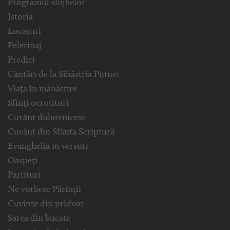
Programul slujbelor
Istoria
Locașuri
Pelerinaj
Predici
Cântări de la Sihăstria Putnei
Viața în mănăstire
Sfinți ocrotitori
Cuvânt duhovnicesc
Cuvânt din Sfânta Scriptură
Evanghelia in versuri
Oaspeți
Partituri
Ne vorbesc Părinții
Cuvinte din pridvor
Sarea din bucate