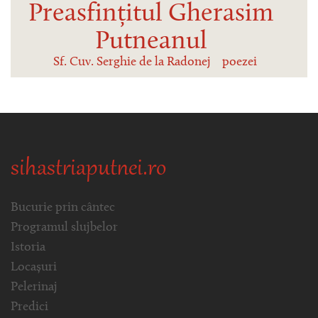
Preasfințitul Gherasim
Putneanul
Sf. Cuv. Serghie de la Radonej
poezei
sihastriaputnei.ro
Bucurie prin cântec
Programul slujbelor
Istoria
Locașuri
Pelerinaj
Predici