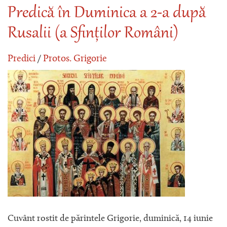
Predică în Duminica a 2-a după
Rusalii (a Sfinților Români)
Predici
/
Protos. Grigorie
Cuvânt rostit de părintele Grigorie, duminică, 14 iunie