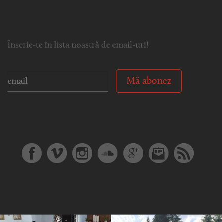
Înscrie-te în lista noastră de email-uri!
Mă abonez