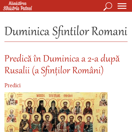
Mergi la conţinutul principal
Căutare
Form
Mănăstirea Sihăstria Putnei
de
Duminica Sfintilor Romani
căuta
Predică în Duminica a 2-a după
Rusalii (a Sfinților Români)
Predici