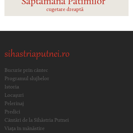
Săptămâna Patimilor
cugetare dreaptă
sihastriaputnei.ro
Bucurie prin cântec
Programul slujbelor
Istoria
Locașuri
Pelerinaj
Predici
Cântări de la Sihăstria Putnei
Viața în mănăstire