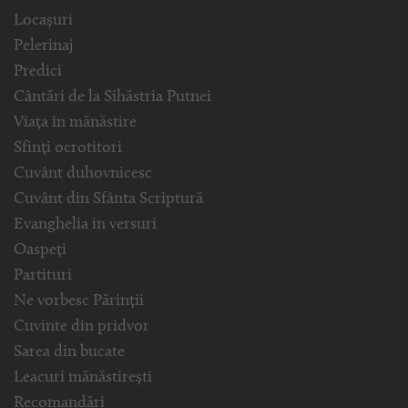
Locașuri
Pelerinaj
Predici
Cântări de la Sihăstria Putnei
Viața în mănăstire
Sfinți ocrotitori
Cuvânt duhovnicesc
Cuvânt din Sfânta Scriptură
Evanghelia in versuri
Oaspeți
Partituri
Ne vorbesc Părinții
Cuvinte din pridvor
Sarea din bucate
Leacuri mănăstirești
Recomandări