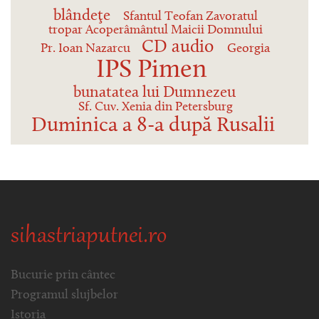
blândeţe
Sfantul Teofan Zavoratul
tropar Acoperâmântul Maicii Domnului
CD audio
Pr. Ioan Nazarcu
Georgia
IPS Pimen
bunatatea lui Dumnezeu
Sf. Cuv. Xenia din Petersburg
Duminica a 8-a după Rusalii
sihastriaputnei.ro
Bucurie prin cântec
Programul slujbelor
Istoria