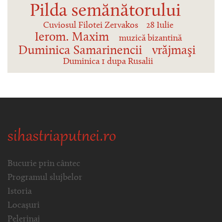
Pilda semănătorului
Cuviosul Filotei Zervakos
28 Iulie
Ierom. Maxim
muzică bizantină
Duminica Samarinencii
vrăjmaşi
Duminica 1 dupa Rusalii
sihastriaputnei.ro
Bucurie prin cântec
Programul slujbelor
Istoria
Locașuri
Pelerinaj