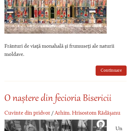
Frânturi de viață monahală și frumuseți ale naturii
moldave.
Continuare
O naștere din fecioria Bisericii
Cuvinte din pridvor
/
Arhim. Hrisostom Rădășanu
Un