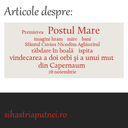
Articole despre:
Postul Mare
Premierea
imagini hram
mire
bani
Sfântul Cuvios Nicodim Aghioritul
răbdare în boală
ispita
vindecarea a doi orbi şi a unui mut
din Capernaum
26 noiembrie
sihastriaputnei.ro