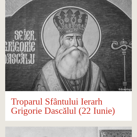
Troparul Sfântului Ierarh
Grigorie Dascălul (22 Iunie)