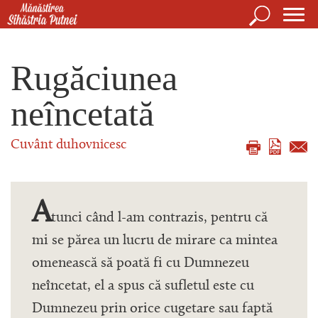
Mergi la conţinutul principal
Căutare
For
Mănăstirea Sihăstria Putnei
de
Rugăciunea
căut
neîncetată
Cuvânt duhovnicesc
A
tunci când l-am contrazis, pentru că
mi se părea un lucru de mirare ca mintea
omenească să poată fi cu Dumnezeu
neîncetat, el a spus că sufletul este cu
Dumnezeu prin orice cugetare sau faptă