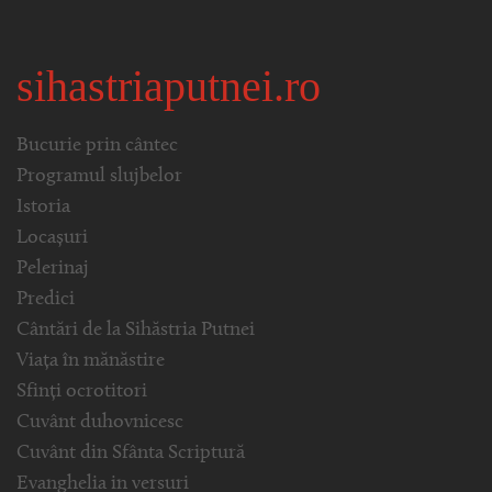
sihastriaputnei.ro
Bucurie prin cântec
Programul slujbelor
Istoria
Locașuri
Pelerinaj
Predici
Cântări de la Sihăstria Putnei
Viața în mănăstire
Sfinți ocrotitori
Cuvânt duhovnicesc
Cuvânt din Sfânta Scriptură
Evanghelia in versuri