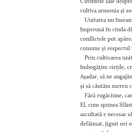
Cuvintele sale despr
cultiva armonia și so
Unitatea nu înseamnă
împreună în ciuda div
conflictele pot apăre
comune și respectul 
Prin cultivarea unit
îmbogățim viețile, cr
Așadar, să ne angajă
și să căutăm mereu c
Fără rugăciune, car
El, cum spunea Sfânt
ascultată e necesar s
defăimat, jignit ori 