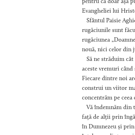
pentru că doar așa p
Evangheliei lui Hrist
Sfântul Paisie Aghior
rugăciunile sunt făc
rugăciunea „Doamne I
nouă, nici celor din
Să ne străduim cât ma
aceste vremuri când s
Fiecare dintre noi ar
construi un viitor ma
concentrăm pe ceea c
Vă îndemnăm din toată
față de alții prin în
în Dumnezeu și prin 