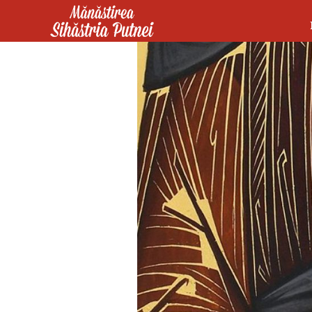
Mergi la conţinutul principal
Mănăstirea Sihăstria Putnei