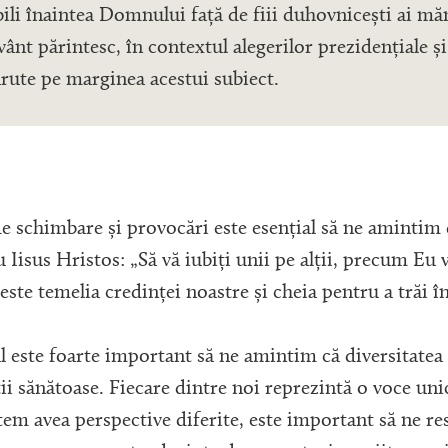
bili înaintea Domnului față de fiii duhovnicești ai măn
ânt părintesc, în contextul alegerilor prezidențiale ș
ărute pe marginea acestui subiect.
 schimbare și provocări este esențial să ne amintim 
Iisus Hristos: „Să vă iubiți unii pe alții, precum Eu 
 este temelia credinței noastre și cheia pentru a trăi î
l este foarte important să ne amintim că diversitatea 
ii sănătoase. Fiecare dintre noi reprezintă o voce unic
em avea perspective diferite, este important să ne re