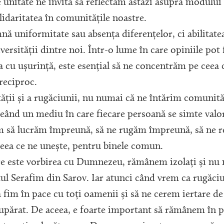
e unitate ne invită să reflectăm astăzi asupra modului
lidaritatea în comunitățile noastre.
 uniformitate sau absența diferențelor, ci abilitatea
ersității dintre noi. Într-o lume în care opiniile pot f
a cu ușurință, este esențial să ne concentrăm pe ceea c
reciproc.
ății și a rugăciunii, nu numai că ne întărim comunităț
eând un mediu în care fiecare persoană se simte valor
m să lucrăm împreună, să ne rugăm împreună, să ne r
eea ce ne unește, pentru binele comun.
e este vorbirea cu Dumnezeu, rămânem izolați și nu
ul Serafim din Sarov. Iar atunci când vrem ca rugăciu
ă fim în pace cu toți oamenii și să ne cerem iertare de
supărat. De aceea, e foarte important să rămânem în pa