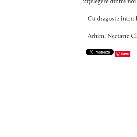
înțelegere dintre noi 
Cu dragoste întru H
Arhim. Nectarie Clin
Save