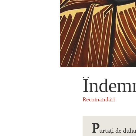
Îndemn
Recomandări
P
urtați de duhu