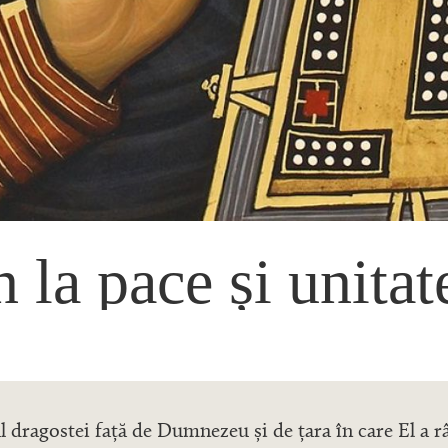
 la pace și unitat
l dragostei față de Dumnezeu și de țara în care El a r