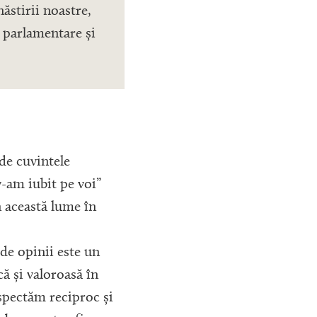
ăstirii noastre,
i parlamentare și
de cuvintele
v-am iubit pe voi”
n această lume în
de opinii este un
ă și valoroasă în
spectăm reciproc și