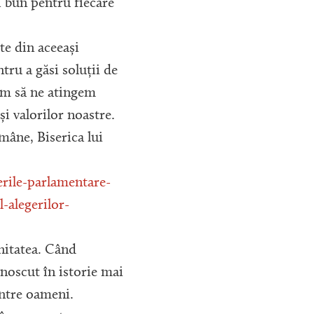
i bun pentru fiecare
te din aceeași
ru a găsi soluții de
tem să ne atingem
i valorilor noastre.
âne, Biserica lui
erile-parlamentare-
l-alegerilor-
nitatea. Când
noscut în istorie mai
intre oameni.