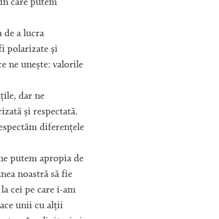
 în care putem
 de a lucra
i polarizate și
e ne unește: valorile
ile, dar ne
izată și respectată.
espectăm diferențele
 ne putem apropia de
nea noastră să fie
 la cei pe care i-am
ce unii cu alții