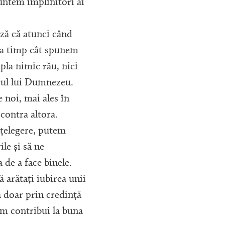
untem împlinitori ai
ază că atunci când
âta timp cât spunem
la nimic rău, nici
arul lui Dumnezeu.
 noi, mai ales în
contra altora.
nțelegere, putem
le și să ne
de a face binele.
 arătați iubirea unii
ă doar prin credință
m contribui la buna