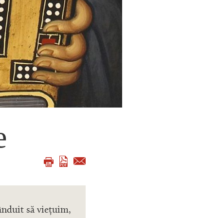
e
ânduit să viețuim,