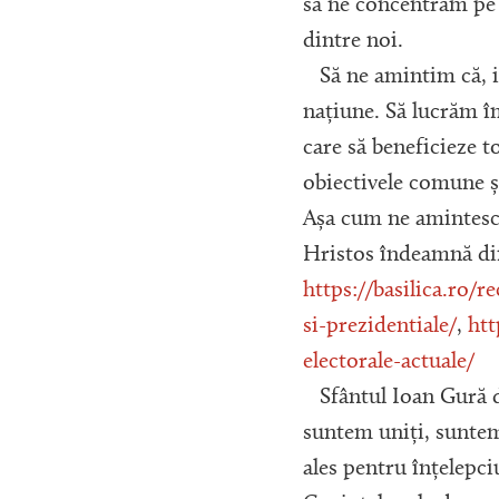
să ne concentrăm pe 
dintre noi.
Să ne amintim că, ind
națiune. Să lucrăm î
care să beneficieze 
obiectivele comune și
Așa cum ne amintesc 
Hristos îndeamnă din
https://basilica.ro/
si-prezidentiale/
,
htt
electorale-actuale/
Sfântul Ioan Gură d
suntem uniți, suntem
ales pentru înțelepci