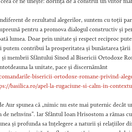
ceea ce ne unește: dorința de a construi un viitor ma
iferent de rezultatul alegerilor, suntem cu toții par
mpreună pentru a promova dialogul constructiv și pent
toată lumea. Doar prin unitate și respect reciproc pu
 putem contribui la prosperitatea și bunăstarea țării ș
și membrii Sfântului Sinod al Bisericii Ortodoxe Rom
totdeauna la unitate, pace și discernământ
recomandarile-bisericii-ortodoxe-romane-privind-aleg
ps://basilica.ro/apel-la-rugaciune-si-calm-in-contextu
e Aur spunea că „nimic nu este mai puternic decât u
 de neînvins”. Iar Sfântul Ioan Hrisostom a rămas cu
unea și profunda sa înțelegere a naturii și relațiilor d