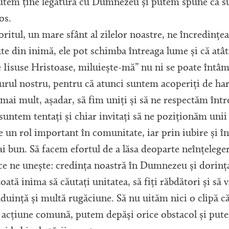
utem ține legătura cu Dumnezeu și putem spune că s
os.
itul, un mare sfânt al zilelor noastre, ne încredințe
ute din inimă, ele pot schimba întreaga lume și că at
isuse Hristoase, miluiește-mă” nu ni se poate întâmp
 jurul nostru, pentru că atunci suntem acoperiți de h
i mult, așadar, să fim uniți și să ne respectăm între
untem tentați și chiar invitați să ne poziționăm unii 
e un rol important în comunitate, iar prin iubire și î
i bun. Să facem efortul de a lăsa deoparte neînțelegeri
e ne unește: credința noastră în Dumnezeu și dorința 
 inima să căutați unitatea, să fiți răbdători și să vă
găduință și multă rugăciune. Să nu uităm nici o clipă c
acțiune comună, putem depăși orice obstacol și pute