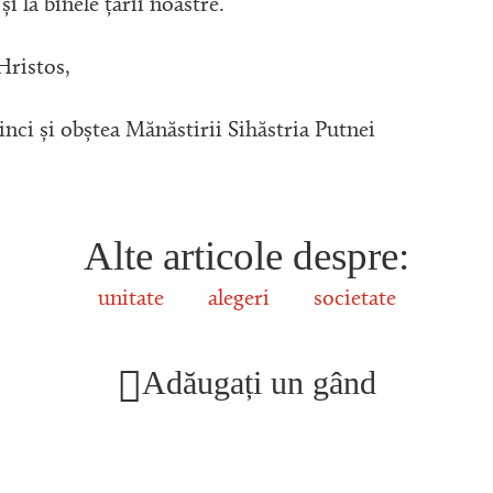
și la binele țării noastre.
ristos,
ci și obștea Mănăstirii Sihăstria Putnei
Alte articole despre:
unitate
alegeri
societate
Adăugați un gând