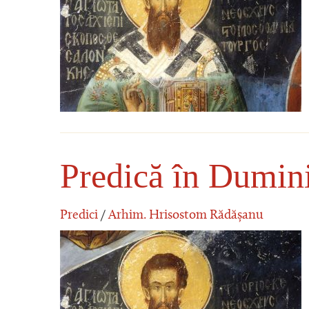
Predică în Dumini
Predici
/
Arhim. Hrisostom Rădășanu