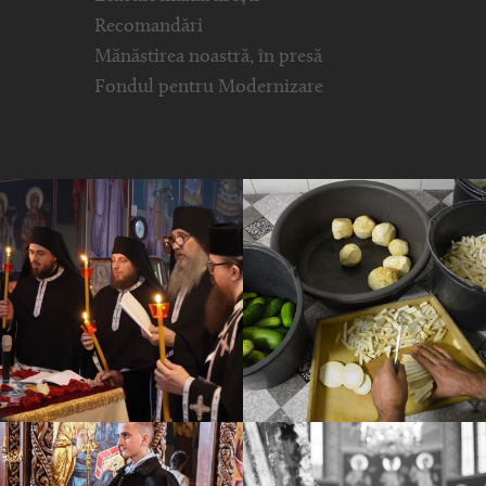
Recomandări
Mănăstirea noastră, în presă
Fondul pentru Modernizare