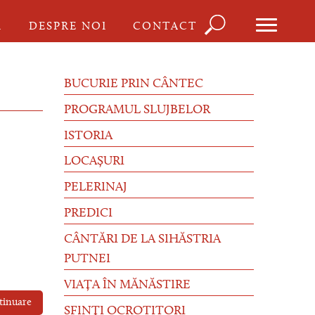
Căutare
I
DESPRE NOI
CONTACT
Formu
de
BUCURIE PRIN CÂNTEC
căutar
PROGRAMUL SLUJBELOR
ISTORIA
LOCAȘURI
PELERINAJ
PREDICI
CÂNTĂRI DE LA SIHĂSTRIA
PUTNEI
VIAȚA ÎN MĂNĂSTIRE
tinuare
SFINȚI OCROTITORI