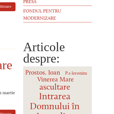
PRESĂ
tinuare
FONDUL PENTRU
MODERNIZARE
Articole
despre:
are
Prostos. Ioan
P.s Ieronim
Vinerea Mare
ascultare
2 martie
Intrarea
Domnului în