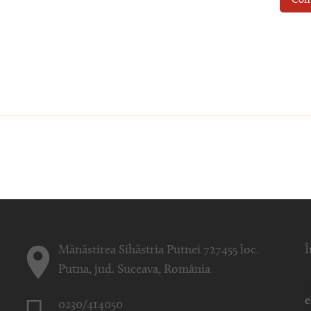
Con
Mănăstirea Sihăstria Putnei 727455 loc.
Î
Putna, jud. Suceava, România
0230/414050