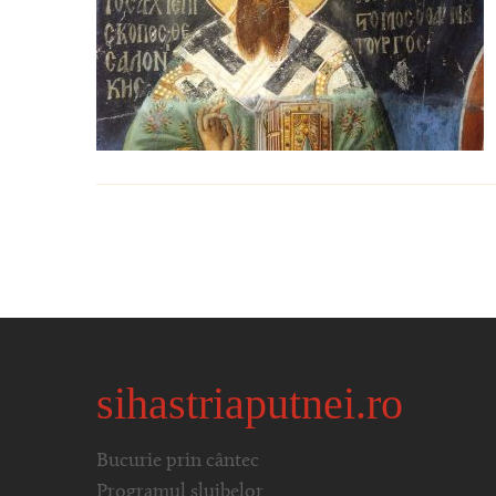
sihastriaputnei.ro
Bucurie prin cântec
Programul slujbelor