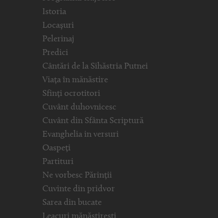
Istoria
Locașuri
Pelerinaj
Predici
Cântări de la Sihăstria Putnei
Viața în mănăstire
Sfinți ocrotitori
Cuvânt duhovnicesc
Cuvânt din Sfânta Scriptură
Evanghelia in versuri
Oaspeți
Partituri
Ne vorbesc Părinții
Cuvinte din pridvor
Sarea din bucate
Leacuri mănăstirești