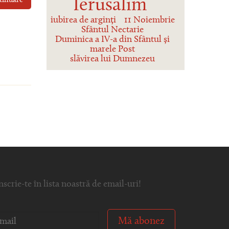
Ierusalim
tinuare
iubirea de arginți
11 Noiembrie
Sfântul Nectarie
Duminica a IV-a din Sfântul și
marele Post
slăvirea lui Dumnezeu
nscrie-te în lista noastră de email-uri!
Mă abonez