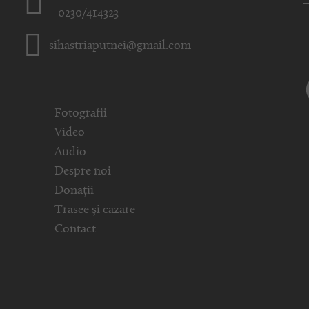
0230/414323
sihastriaputnei@gmail.com
Fotografii
Video
Audio
Despre noi
Donații
Trasee și cazare
Contact