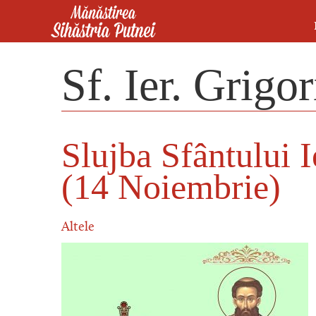
Mergi la conţinutul principal
Mănăstirea Sihăstria Putnei
Sf. Ier. Grigo
Slujba Sfântului 
(14 Noiembrie)
Altele