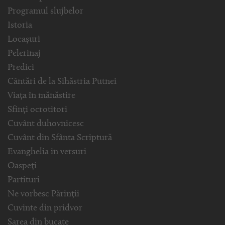
Programul slujbelor
Istoria
Locașuri
Pelerinaj
Predici
Cântări de la Sihăstria Putnei
Viața în mănăstire
Sfinți ocrotitori
Cuvânt duhovnicesc
Cuvânt din Sfânta Scriptură
Evanghelia in versuri
Oaspeți
Partituri
Ne vorbesc Părinții
Cuvinte din pridvor
Sarea din bucate