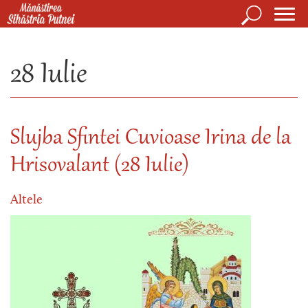
Mergi la conţinutul principal
Căutare
Form
Mănăstirea Sihăstria Putnei
de
28 Iulie
căuta
Slujba Sfintei Cuvioase Irina de la
Hrisovalant (28 Iulie)
Altele