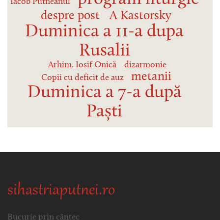
Iacob Putneanul
despre post
A Kastorsky
Duminica a 11-a dupa
Rusalii
Arhim. Iosif Onică
dizarmonie
metanii
Copii cu deficit de auz
Duminica a 7-a după
Paști
sihastriaputnei.ro
Bucurie prin cântec