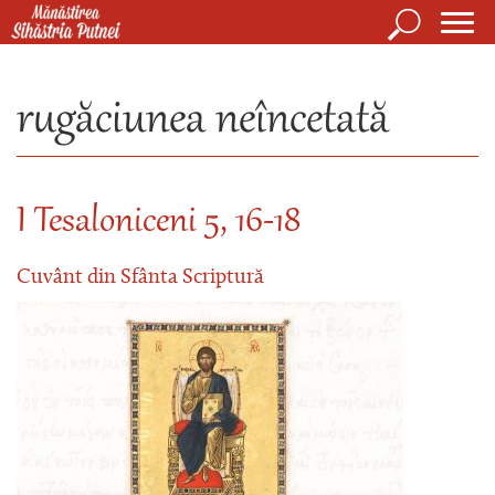
Mergi la conţinutul principal
Căutare
Form
Mănăstirea Sihăstria Putnei
de
rugăciunea neîncetată
căuta
I Tesaloniceni 5, 16-18
Cuvânt din Sfânta Scriptură