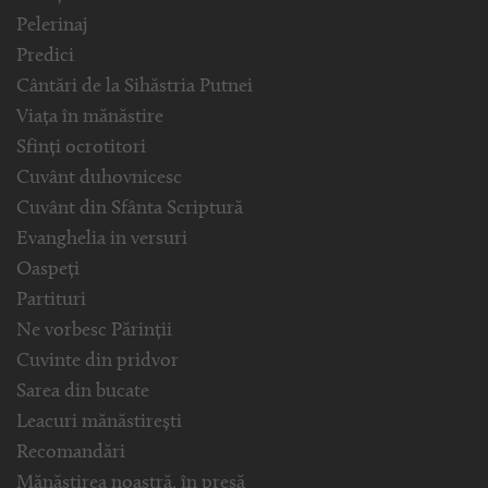
Pelerinaj
Predici
Cântări de la Sihăstria Putnei
Viața în mănăstire
Sfinți ocrotitori
Cuvânt duhovnicesc
Cuvânt din Sfânta Scriptură
Evanghelia in versuri
Oaspeți
Partituri
Ne vorbesc Părinții
Cuvinte din pridvor
Sarea din bucate
Leacuri mănăstirești
Recomandări
Mănăstirea noastră, în presă