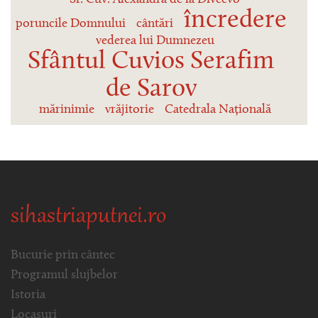
încredere
poruncile Domnului
cântări
vederea lui Dumnezeu
Sfântul Cuvios Serafim
de Sarov
mărinimie
vrăjitorie
Catedrala Națională
sihastriaputnei.ro
Bucurie prin cântec
Programul slujbelor
Istoria
Locașuri