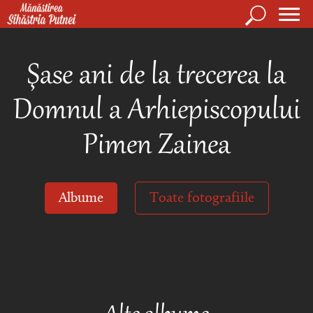
Mergi la conţinutul principal
Căutare
Form
Mănăstirea Sihăstria Putnei
de
Şase ani de la trecerea la
căuta
Domnul a Arhiepiscopului
Pimen Zainea
Albume
Toate fotografiile