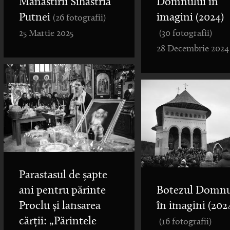
Mănăstirii Sihăstria
Domnului în
Putnei
imagini (2024)
(26 fotografii)
25 Martie 2025
(30 fotografii)
28 Decembrie 2024
Parastasul de șapte
ani pentru părinte
Botezul Domnu
Proclu și lansarea
în imagini (202
cărții: „Părintele
(16 fotografii)