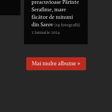
preacuvioase Părinte
Serafime, mare
făcător de minuni
din Sarov
(19 fotografii)
2 Ianuarie 2024
Mai multe albume »