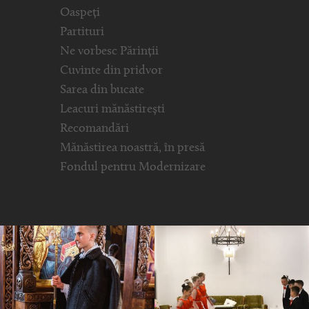
Oaspeți
Partituri
Ne vorbesc Părinții
Cuvinte din pridvor
Sarea din bucate
Leacuri mănăstirești
Recomandări
Mănăstirea noastră, în presă
Fondul pentru Modernizare