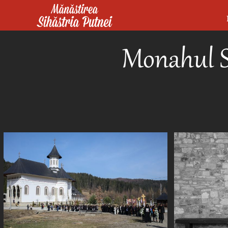
Mergi la conţinutul principal
Mănăstirea Sihăstria Putnei
Monahul S