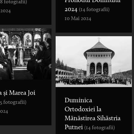
Prohodul Domnului
(8 fotografii)
2024
(14 fotografii)
 2024
10 Mai 2024
a și Marea Joi
Duminica
(5 fotografii)
Ortodoxiei la
2024
Mănăstirea Sihăstria
Putnei
(14 fotografii)