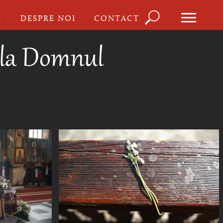
Căutare
I
DESPRE NOI
CONTACT
Formula
de
 la Domnul
căutare