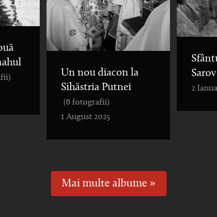
ouă
Sfânt
nahul
Un nou diacon la
Sarov
fii)
Sihăstria Putnei
2 Ianua
(6 fotografii)
1 August 2025
Mai multe albume »