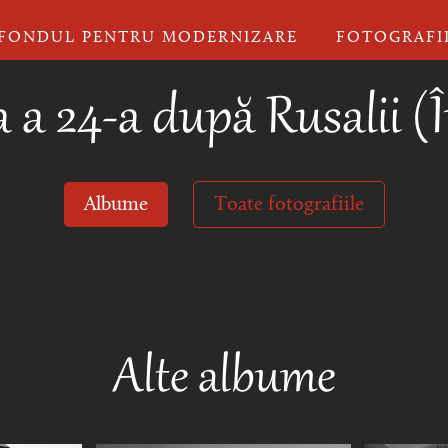
FONDUL PENTRU MODERNIZARE
FOTOGRAFI
 24-a după Rusalii (Înv
Albume
Toate fotografiile
Alte albume