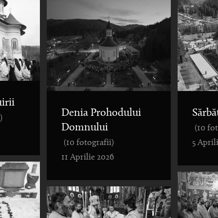
irii
Denia Prohodului
Sărbă
)
Domnului
(10 fo
(10 fotografii)
5 April
11 Aprilie 2026