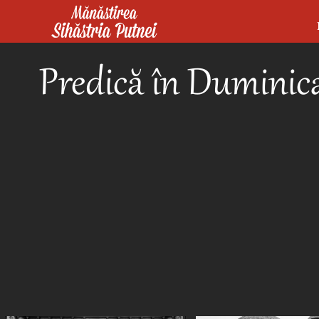
Mergi la conţinutul principal
Mănăstirea Sihăstria Putnei
Predică în Duminica a