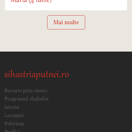
Maria (4 Iunie)
Mai multe
sihastriaputnei.ro
Bucurie prin cântec
Programul slujbelor
Istoria
Locașuri
Pelerinaj