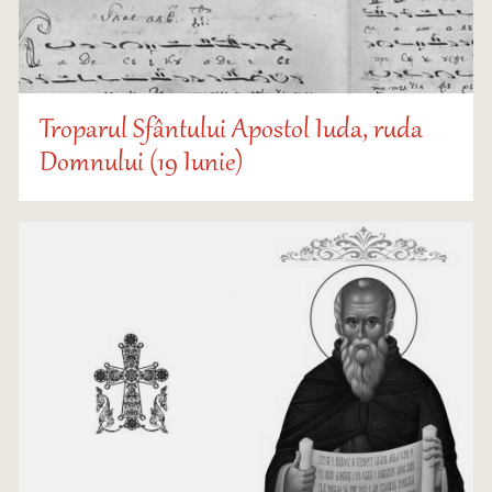
Troparul Sfântului Apostol Iuda, ruda
Domnului (19 Iunie)