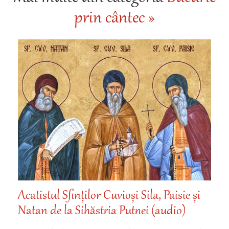
prin cântec »
Acatistul Sfinților Cuvioși Sila, Paisie și
Natan de la Sihăstria Putnei (audio)