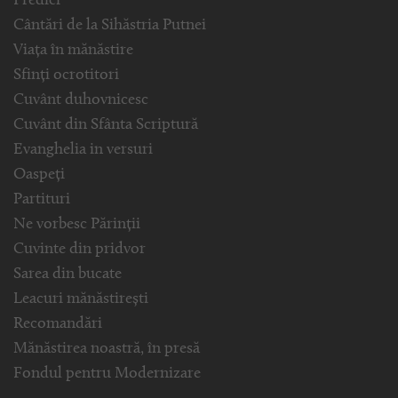
Predici
Cântări de la Sihăstria Putnei
Viața în mănăstire
Sfinți ocrotitori
Cuvânt duhovnicesc
Cuvânt din Sfânta Scriptură
Evanghelia in versuri
Oaspeți
Partituri
Ne vorbesc Părinții
Cuvinte din pridvor
Sarea din bucate
Leacuri mănăstirești
Recomandări
Mănăstirea noastră, în presă
Fondul pentru Modernizare