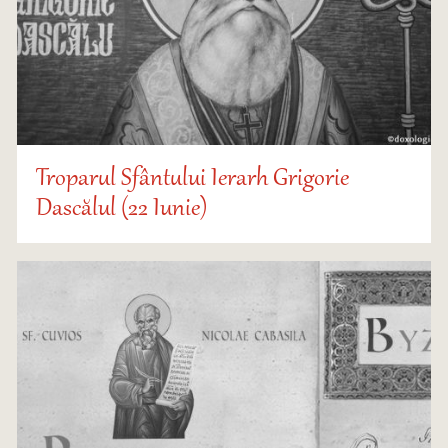
Troparul Sfântului Ierarh Grigorie
Dascălul (22 Iunie)