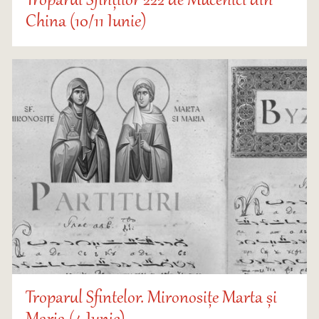
Troparul Sfinților 222 de Mucenici din
China (10/11 Iunie)
Troparul Sfintelor. Mironosițe Marta și