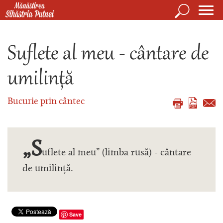
Mergi la conţinutul principal
Căutare
Form
Mănăstirea Sihăstria Putnei
de
Suflete al meu - cântare de
căuta
umilință
Bucurie prin cântec
„S
uflete al meu” (limba rusă) - cântare
de umilință.
Save