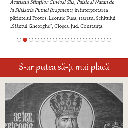
Acatistul Sfinților Cuvioși Sila, Paisie și Natan de
la Sihăstria Putnei (fragment)
, în interpretarea
părintelui Protos. Leontie Fusa, starețul Schitului
„Sfântul Gheorghe”, Cloşca, jud. Constanța.
S-ar putea să-ți mai placă