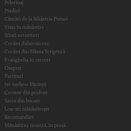
Pelerinaj
Predici
Cântări de la Sihăstria Putnei
Viața în mănăstire
Sfinți ocrotitori
Cuvânt duhovnicesc
Cuvânt din Sfânta Scriptură
Evanghelia in versuri
Oaspeți
Partituri
Ne vorbesc Părinții
Cuvinte din pridvor
Sarea din bucate
Leacuri mănăstirești
Recomandări
Mănăstirea noastră, în presă