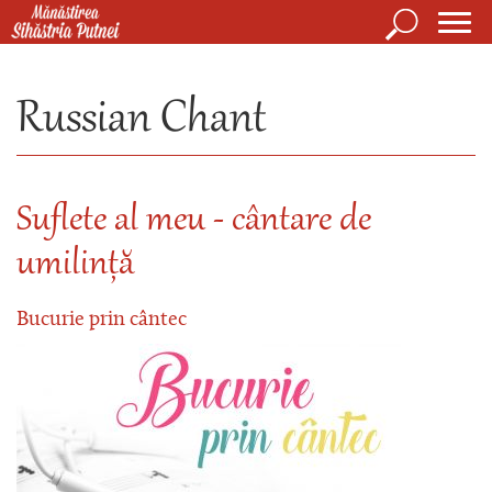
Mergi la conţinutul principal
Căutare
Form
Mănăstirea Sihăstria Putnei
de
Russian Chant
căuta
Suflete al meu - cântare de
umilință
Bucurie prin cântec