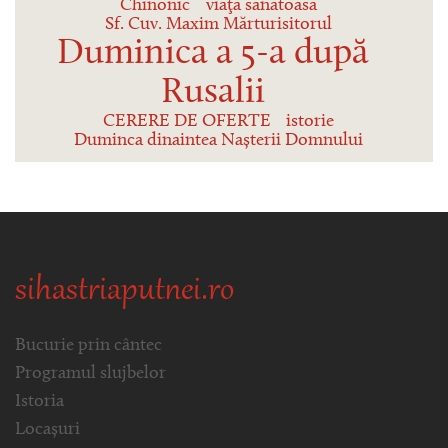
Chinonic
viaţa sănătoasă
Sf. Cuv. Maxim Mărturisitorul
Duminica a 5-a după
Rusalii
CERERE DE OFERTE
istorie
Duminca dinaintea Nașterii Domnului
sihastriaputnei.ro
Bucurie prin cântec
Programul slujbelor
Istoria
Locașuri