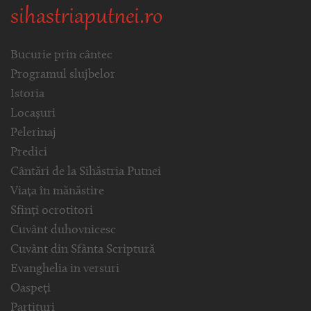
sihastriaputnei.ro
Bucurie prin cântec
Programul slujbelor
Istoria
Locașuri
Pelerinaj
Predici
Cântări de la Sihăstria Putnei
Viața în mănăstire
Sfinți ocrotitori
Cuvânt duhovnicesc
Cuvânt din Sfânta Scriptură
Evanghelia in versuri
Oaspeți
Partituri