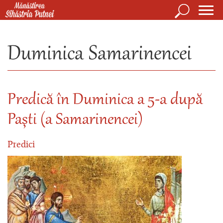
Mergi la conţinutul principal
Căutare
Form
Mănăstirea Sihăstria Putnei
de
Duminica Samarinencei
căuta
Predică în Duminica a 5-a după
Paşti (a Samarinencei)
Predici