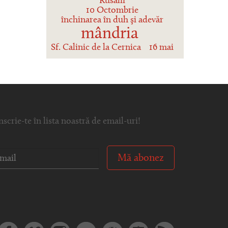
Rusalii
10 Octombrie
închinarea în duh şi adevăr
mândria
Sf. Calinic de la Cernica
16 mai
nscrie-te în lista noastră de email-uri!
Mă abonez