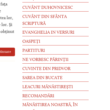
 fața
CUVÂNT DUHOVNICESC
e
CUVÂNT DIN SFÂNTA
tea lor,
SCRIPTURĂ
 lor. Și
 obținut
EVANGHELIA IN VERSURI
OASPEȚI
PARTITURI
tinuare
NE VORBESC PĂRINȚII
CUVINTE DIN PRIDVOR
SAREA DIN BUCATE
LEACURI MĂNĂSTIREȘTI
RECOMANDĂRI
MĂNĂSTIREA NOASTRĂ, ÎN