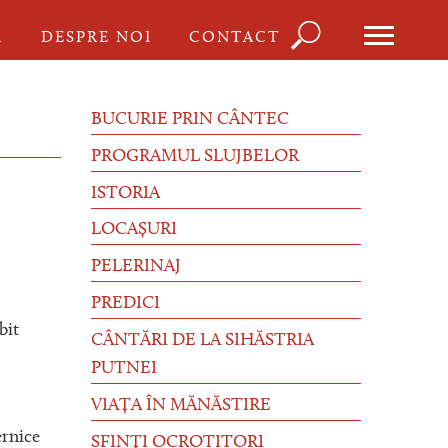
Căutare
I
DESPRE NOI
CONTACT
Formula
de
BUCURIE PRIN CÂNTEC
căutare
PROGRAMUL SLUJBELOR
ISTORIA
LOCAȘURI
PELERINAJ
PREDICI
bit
CÂNTĂRI DE LA SIHĂSTRIA
PUTNEI
VIAȚA ÎN MĂNĂSTIRE
ernice
SFINȚI OCROTITORI