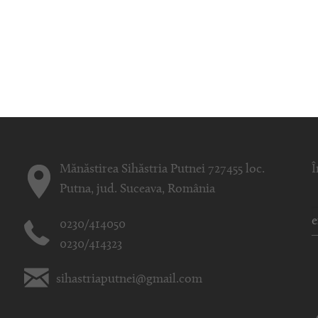
Mănăstirea Sihăstria Putnei 727455 loc.
Î
Putna, jud. Suceava, România
0230/414050
0230/414323
sihastriaputnei@gmail.com