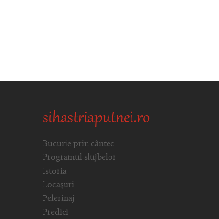
sihastriaputnei.ro
Bucurie prin cântec
Programul slujbelor
Istoria
Locașuri
Pelerinaj
Predici