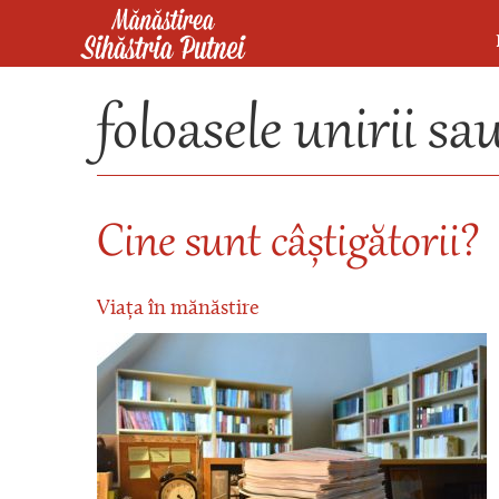
Mergi la conţinutul principal
Mănăstirea Sihăstria Putnei
foloasele unirii sau
Cine sunt câștigătorii?
Viața în mănăstire