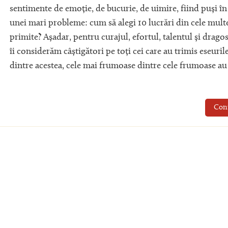
sentimente de emoție, de bucurie, de uimire, fiind puși în
unei mari probleme: cum să alegi 10 lucrări din cele mult
primite? Așadar, pentru curajul, efortul, talentul și dragos
îi considerăm câștigători pe toți cei care au trimis eseurile
dintre acestea, cele mai frumoase dintre cele frumoase au
Con