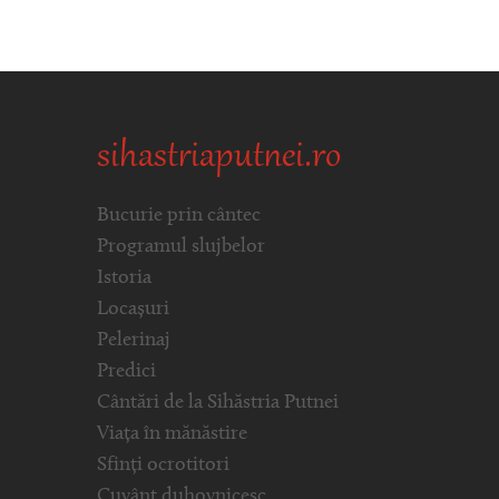
sihastriaputnei.ro
Bucurie prin cântec
Programul slujbelor
Istoria
Locașuri
Pelerinaj
Predici
Cântări de la Sihăstria Putnei
Viața în mănăstire
Sfinți ocrotitori
Cuvânt duhovnicesc