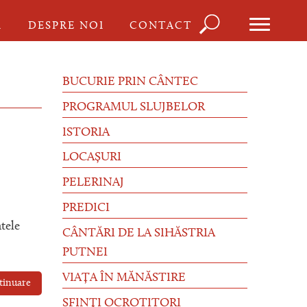
Căutare
I
DESPRE NOI
CONTACT
Formula
de
BUCURIE PRIN CÂNTEC
căutare
PROGRAMUL SLUJBELOR
ISTORIA
LOCAȘURI
PELERINAJ
PREDICI
tele
CÂNTĂRI DE LA SIHĂSTRIA
PUTNEI
VIAȚA ÎN MĂNĂSTIRE
tinuare
SFINȚI OCROTITORI