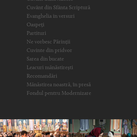
Cuvânt din Sfânta Scriptură
Evanghelia in versuri
Oaspeți
Partituri
Ne vorbesc Părinții
Cuvinte din pridvor
Sarea din bucate
Leacuri mănăstirești
Recomandări
Mănăstirea noastră, în presă
Fondul pentru Modernizare