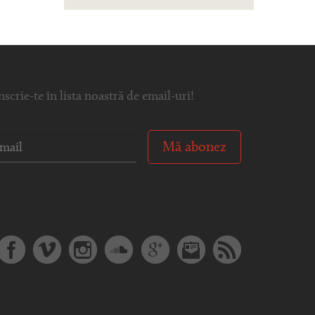
nscrie-te în lista noastră de email-uri!
Mă abonez