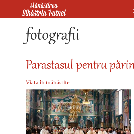
Mergi la conţinutul principal
Mănăstirea Sihăstria Putnei
fotografii
Parastasul pentru părin
Viața în mănăstire