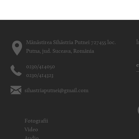
Mănăstirea Sihăstria Putnei 727455 loc.
Î
Putna, jud. Suceava, România
0230/414050
0230/414323
sihastriaputnei@gmail.com
Fotografii
Video
Audio