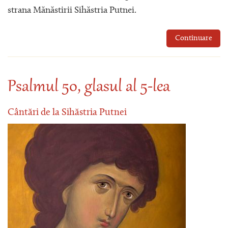
strana Mănăstirii Sihăstria Putnei.
Continuare
Psalmul 50, glasul al 5-lea
Cântări de la Sihăstria Putnei