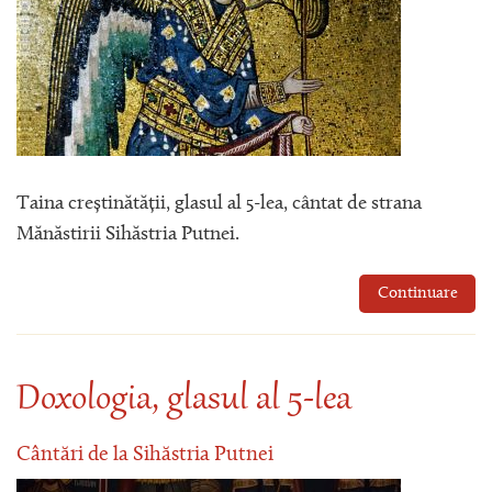
Taina creștinătății, glasul al 5-lea, cântat de strana
Mănăstirii Sihăstria Putnei.
Continuare
Doxologia, glasul al 5-lea
Cântări de la Sihăstria Putnei