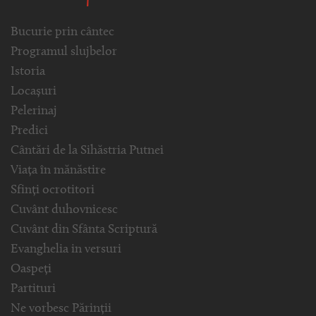
Bucurie prin cântec
Programul slujbelor
Istoria
Locașuri
Pelerinaj
Predici
Cântări de la Sihăstria Putnei
Viața în mănăstire
Sfinți ocrotitori
Cuvânt duhovnicesc
Cuvânt din Sfânta Scriptură
Evanghelia in versuri
Oaspeți
Partituri
Ne vorbesc Părinții