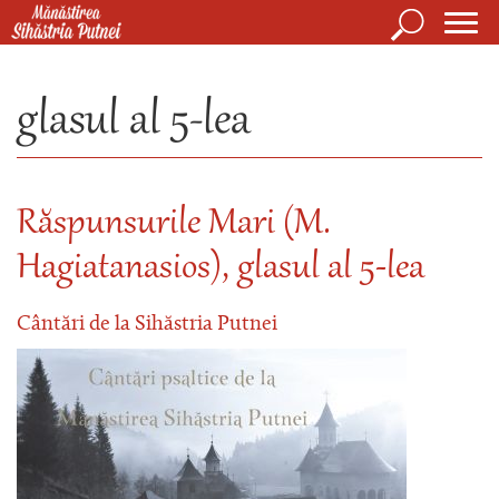
Mergi la conţinutul principal
Căutare
Form
Mănăstirea Sihăstria Putnei
de
glasul al 5-lea
căuta
Răspunsurile Mari (M.
Hagiatanasios), glasul al 5-lea
Cântări de la Sihăstria Putnei