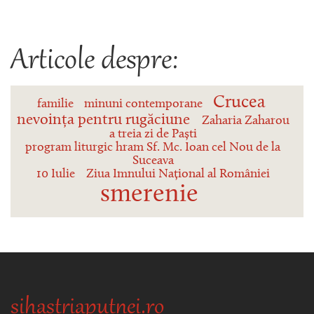
Articole despre:
Crucea
familie
minuni contemporane
nevoința pentru rugăciune
Zaharia Zaharou
a treia zi de Paști
program liturgic hram Sf. Mc. Ioan cel Nou de la
Suceava
10 Iulie
Ziua Imnului Național al României
smerenie
sihastriaputnei.ro