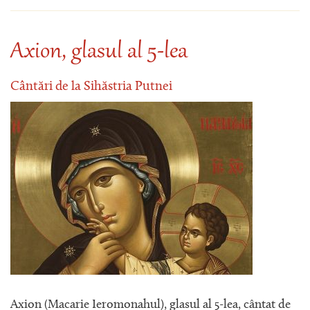
Axion, glasul al 5-lea
Cântări de la Sihăstria Putnei
Axion (Macarie Ieromonahul), glasul al 5-lea, cântat de