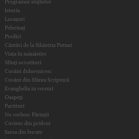
Programul slujbelor
Istoria
Locașuri
Pelerinaj
Predici
Cântări de la Sihăstria Putnei
Viața în mănăstire
Sfinți ocrotitori
Cuvânt duhovnicesc
Cuvânt din Sfânta Scriptură
Evanghelia in versuri
Oaspeți
Partituri
Ne vorbesc Părinții
Cuvinte din pridvor
Sarea din bucate