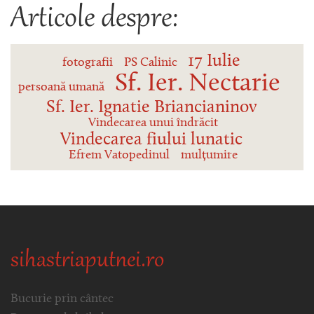
Articole despre:
17 Iulie
fotografii
PS Calinic
Sf. Ier. Nectarie
persoană umană
Sf. Ier. Ignatie Briancianinov
Vindecarea unui îndrăcit
Vindecarea fiului lunatic
Efrem Vatopedinul
mulțumire
sihastriaputnei.ro
Bucurie prin cântec