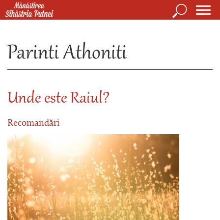
Mergi la conţinutul principal
Căutare
Form
Mănăstirea Sihăstria Putnei
de
Parinti Athoniti
căuta
Unde este Raiul?
Recomandări