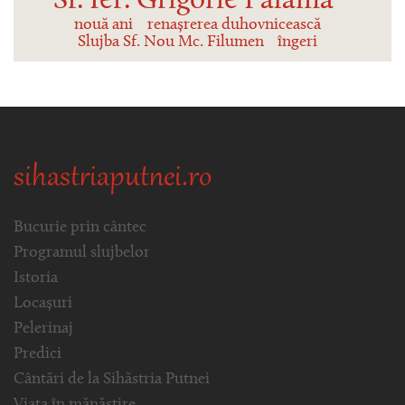
Sf. Ier. Grigorie Palama
nouă ani
renașrerea duhovnicească
Slujba Sf. Nou Mc. Filumen
îngeri
sihastriaputnei.ro
Bucurie prin cântec
Programul slujbelor
Istoria
Locașuri
Pelerinaj
Predici
Cântări de la Sihăstria Putnei