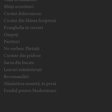
Viața în mănăstire
Sfinți ocrotitori
Cuvânt duhovnicesc
Cuvânt din Sfânta Scriptură
Evanghelia in versuri
Oaspeți
Partituri
Ne vorbesc Părinții
Cuvinte din pridvor
Sarea din bucate
Leacuri mănăstirești
Recomandări
Mănăstirea noastră, în presă
Fondul pentru Modernizare