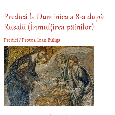
Predică la Duminica a 8-a după
Rusalii (Înmulţirea pâinilor)
Predici
/
Protos. Ioan Buliga