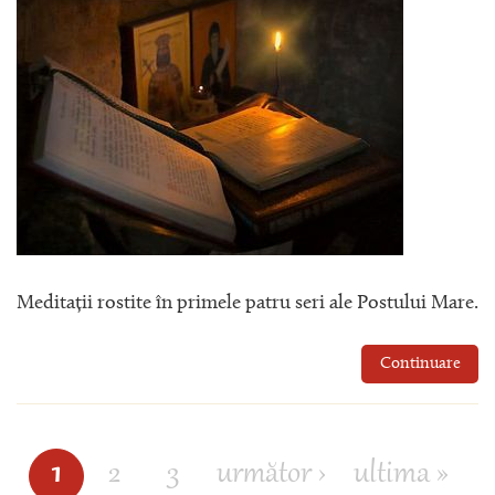
Meditații rostite în primele patru seri ale Postului Mare.
Continuare
1
2
3
următor ›
ultima »
Pagini