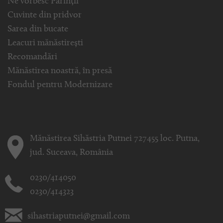
Ne vorbesc Părinții
Cuvinte din pridvor
Sarea din bucate
Leacuri mănăstirești
Recomandări
Mănăstirea noastră, în presă
Fondul pentru Modernizare
Mănăstirea Sihăstria Putnei 727455 loc. Putna,
jud. Suceava, România
0230/414050
0230/414323
sihastriaputnei@gmail.com