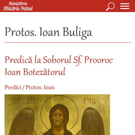
Mergi la conţinutul principal
Căutare
Form
Mănăstirea Sihăstria Putnei
de
Protos. Ioan Buliga
căuta
Predică la Soborul Sf. Prooroc
Ioan Botezătorul
Predici
/
Protos. Ioan