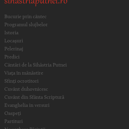
sihastriaputnei.ro
Bucurie prin cântec
Programul slujbelor
Istoria
Locașuri
Pelerinaj
Predici
Cântări de la Sihăstria Putnei
Viața în mănăstire
Sfinți ocrotitori
Cuvânt duhovnicesc
Cuvânt din Sfânta Scriptură
Evanghelia in versuri
Oaspeți
Partituri