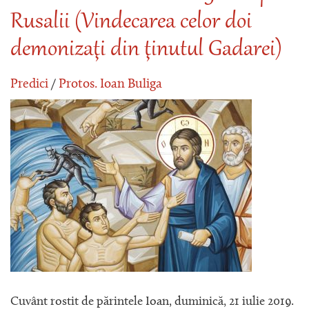
Rusalii (Vindecarea celor doi
demonizaţi din ţinutul Gadarei)
Predici
/
Protos. Ioan Buliga
Cuvânt rostit de părintele Ioan, duminică, 21 iulie 2019.