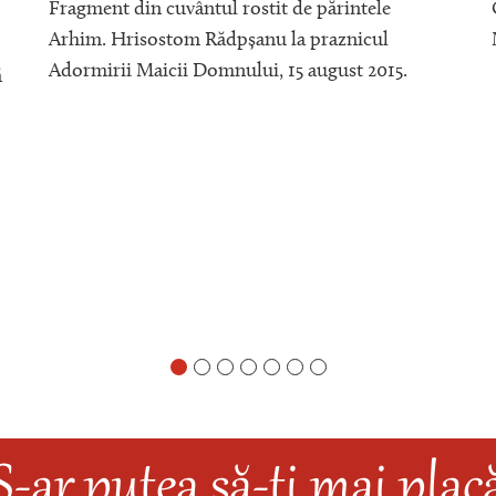
Fragment din cuvântul rostit de părintele
Arhim. Hrisostom Rădpșanu la praznicul
Adormirii Maicii Domnului, 15 august 2015.
ă
S-ar putea să-ți mai plac