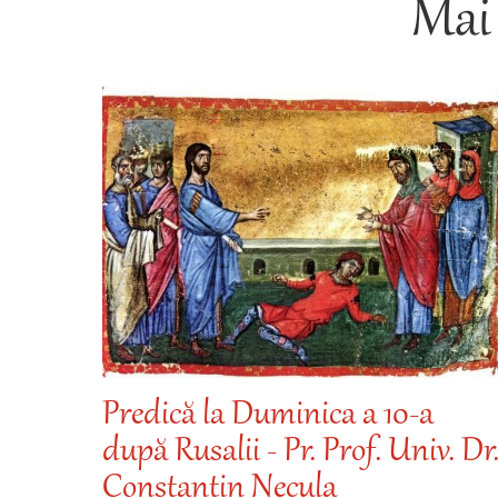
Mai 
 după
Predică la Duminica a 10-a
după Rusalii - Pr. Prof. Univ. Dr
Constantin Necula