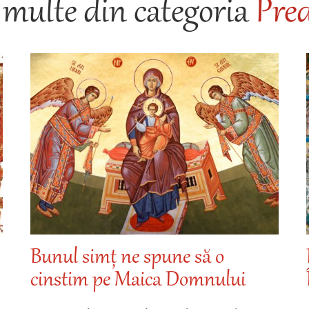
multe din categoria
Pred
Bunul simț ne spune să o
.
cinstim pe Maica Domnului