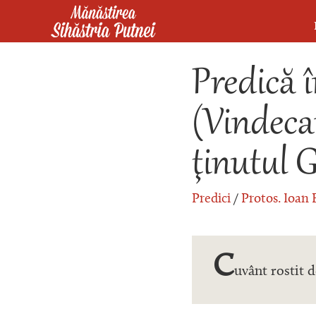
Mergi la conţinutul principal
Mănăstirea Sihăstria Putnei
Predică 
(Vindeca
ţinutul 
Predici
/
Protos. Ioan 
C
uvânt rostit d