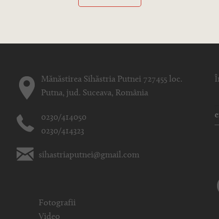
Mănăstirea Sihăstria Putnei 727455 loc.
Î
Putna, jud. Suceava, România
0230/414050
0230/414323
sihastriaputnei@gmail.com
Fotografii
Video