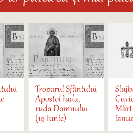
tului
Troparul Sfântului
Slujb
ae
Apostol Iuda,
Cuvi
ruda Domnului
Mărtu
(19 Iunie)
ianua