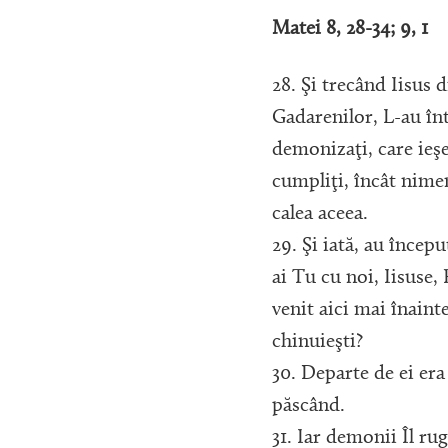
Matei 8, 28-34; 9, 1
28. Şi trecând Iisus d
Gadarenilor, L-au în
demonizaţi, care ieş
cumpliţi, încât nime
calea aceea.
29. Şi iată, au începu
ai Tu cu noi, Iisuse,
venit aici mai înaint
chinuieşti?
30. Departe de ei er
păscând.
31. Iar demonii Îl ru