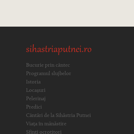
sihastriaputnei.ro
Bucurie prin cântec
Programul slujbelor
Istoria
Locașuri
Pelerinaj
Predici
Cântări de la Sihăstria Putnei
Viața în mănăstire
Sfinți ocrotitori