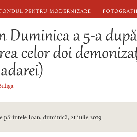
FONDUL PENTRU MODERNIZARE
FOTOGRAFI
în Duminica a 5-a după
rea celor doi demonizaţ
Gadarei)
Buliga
e părintele Ioan, duminică, 21 iulie 2019.