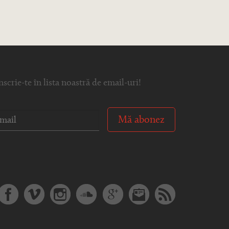
nscrie-te în lista noastră de email-uri!
Mă abonez