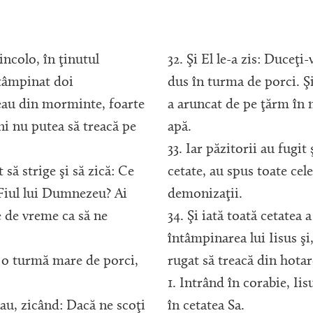
incolo, în ţinutul
32. Şi El le-a zis: Duceţi-
tâmpinat doi
dus în turma de porci. Şi
eau din morminte, foarte
a aruncat de pe ţărm în m
ni nu putea să treacă pe
apă.
33. Iar păzitorii au fugit
t să strige şi să zică: Ce
cetate, au spus toate cel
 Fiul lui Dumnezeu? Ai
demonizaţii.
e de vreme ca să ne
34. Şi iată toată cetatea a
întâmpinarea lui Iisus şi
a o turmă mare de porci,
rugat să treacă din hotare
1. Intrând în corabie, Iis
gau, zicând: Dacă ne scoţi
în cetatea Sa.