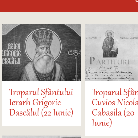
Troparul Sfântului
Troparul Sfân
Ierarh Grigorie
Cuvios Nicol
Dascălul (22 Iunie)
Cabasila (20
Iunie)