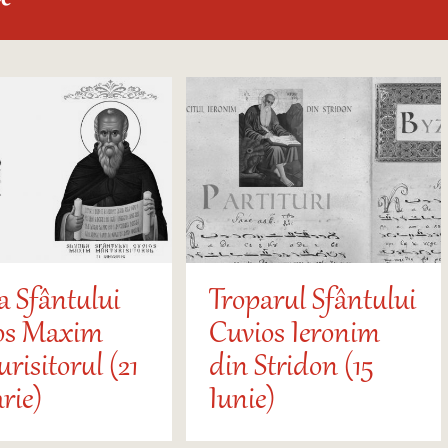
a Sfântului
Troparul Sfântului
os Maxim
Cuvios Ieronim
risitorul (21
din Stridon (15
rie)
Iunie)