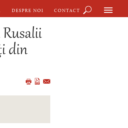
Căutare
I
DESPRE NOI
CONTACT
Formula
de
 Rusalii
căutare
i din