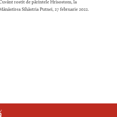
Sfân
Cuvânt rostit de părintele Hrisostom, la
Cinc
Mănăstirea Sihăstria Putnei, 27 februarie 2022.
Cuvânt 
dumini
ă