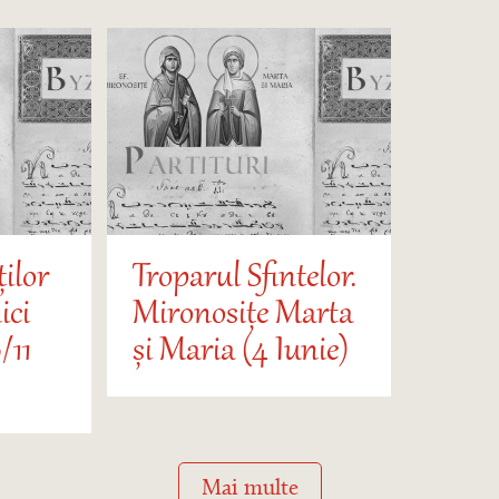
ților
Troparul Sfintelor.
ici
Mironosițe Marta
/11
și Maria (4 Iunie)
Mai multe