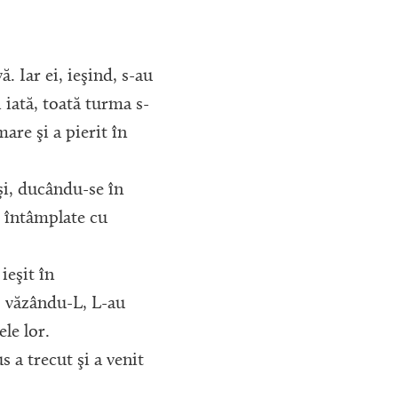
vă. Iar ei, ieşind, s-au
 iată, toată turma s-
are şi a pierit în
 şi, ducându-se în
e întâmplate cu
 ieşit în
, văzându-L, L-au
le lor.
us a trecut şi a venit