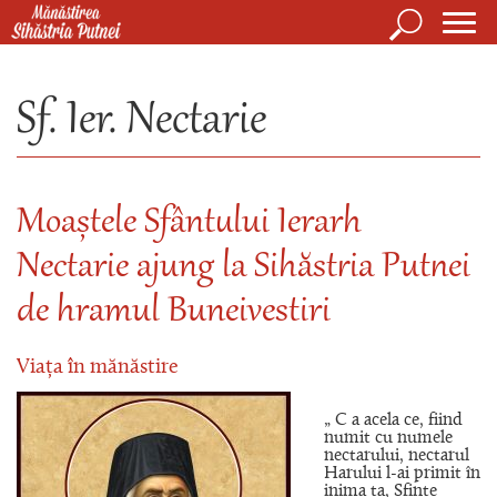
Mergi la conţinutul principal
Căutare
Form
Mănăstirea Sihăstria Putnei
de
Sf. Ier. Nectarie
căuta
Moaștele Sfântului Ierarh
Nectarie ajung la Sihăstria Putnei
de hramul Buneivestiri
Viața în mănăstire
„ C a acela ce, fiind
numit cu numele
nectarului, nectarul
Harului l-ai primit în
inima ta, Sfinte