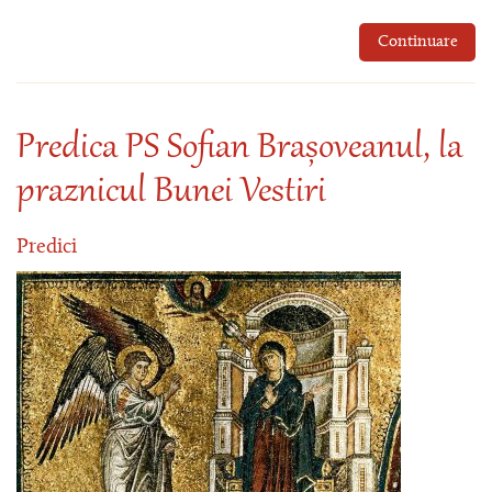
Continuare
Predica PS Sofian Brașoveanul, la
praznicul Bunei Vestiri
Predici