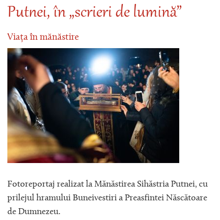
Putnei, în „scrieri de lumină”
Viața în mănăstire
Fotoreportaj realizat la Mănăstirea Sihăstria Putnei, cu
prilejul hramului Buneivestiri a Preasfintei Născătoare
de Dumnezeu.