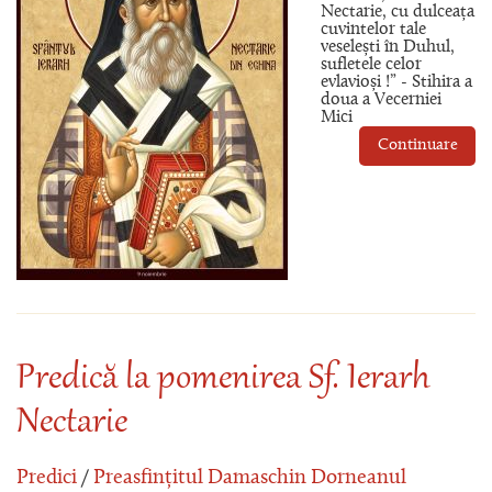
Nectarie, cu dulceața
cuvintelor tale
veselești în Duhul,
sufletele celor
evlavioși !” - Stihira a
doua a Vecerniei
Mici
Continuare
Predică la pomenirea Sf. Ierarh
Nectarie
Predici
/
Preasfințitul Damaschin Dorneanul