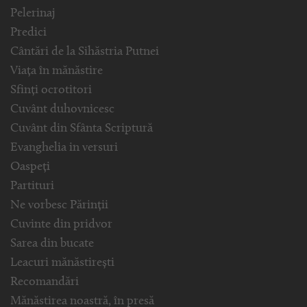
Pelerinaj
Predici
Cântări de la Sihăstria Putnei
Viața în mănăstire
Sfinți ocrotitori
Cuvânt duhovnicesc
Cuvânt din Sfânta Scriptură
Evanghelia in versuri
Oaspeți
Partituri
Ne vorbesc Părinții
Cuvinte din pridvor
Sarea din bucate
Leacuri mănăstirești
Recomandări
Mănăstirea noastră, în presă