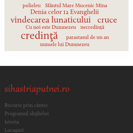
polieleu
Sfântul Mare Mucenic Mina
Denia celor 12 Evanghelii
vindecarea lunaticului
cruce
Cu noi este Dumnezeu
necredință
credinţă
parastasul de un an
numele lui Dumnezeu
sihastriaputnei.ro
Bucurie prin cântec
Programul slujbelor
Istoria
Locașuri