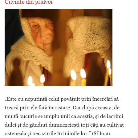
Cuvinte din pridvor
„Este cu neputință celui povățuit prin încercări să
treacă prin ele fără întristare. Dar după aceasta, de
multă bucurie se umplu unii ca aceștia, și de lacrimi
dulci și de gânduri dumnezeiești toți câți au cultivat
osteneala și necazurile în inimile lor.” (Sf Ioan