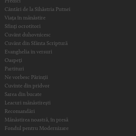
Predici
Cântări de la Sihăstria Putnei
Viața în mănăstire
Sfinți ocrotitori
Cuvânt duhovnicesc
Cuvânt din Sfânta Scriptură
Evanghelia in versuri
Oaspeți
Partituri
Ne vorbesc Părinții
Cuvinte din pridvor
Sarea din bucate
Leacuri mănăstirești
Recomandări
Mănăstirea noastră, în presă
Fondul pentru Modernizare