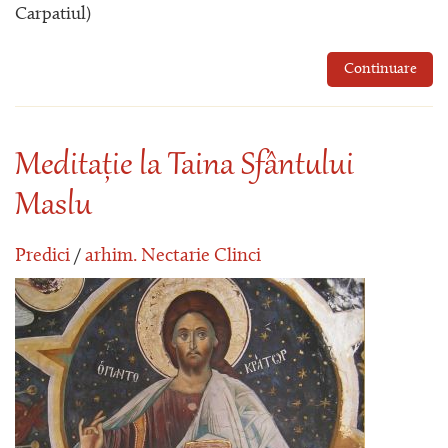
Carpatiul)
Continuare
Meditație la Taina Sfântului
Maslu
Predici
/
arhim. Nectarie Clinci