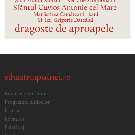
Ziua Eroilor Romani
Nectarie Schimonahul
Sfântul Cuvios Antonie cel Mare
Mănăstirea Cămârzani
bani
Sf. Ier. Grigorie Dascălul
dragoste de aproapele
sihastriaputnei.ro
Bucurie prin cântec
Programul slujbelor
Istoria
Locașuri
Pelerinaj