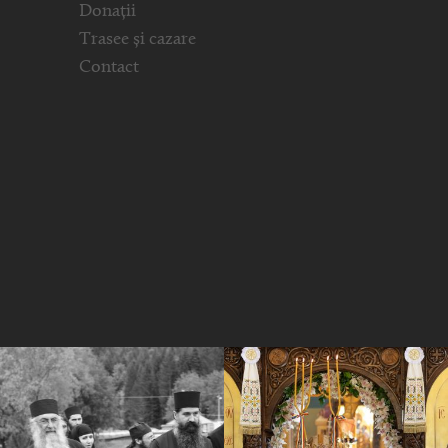
Donații
Trasee și cazare
Contact