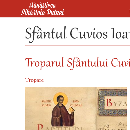
Mergi la conţinutul principal
Mănăstirea Sihăstria Putnei
Sfântul Cuvios Ioa
Troparul Sfântului Cuv
Tropare