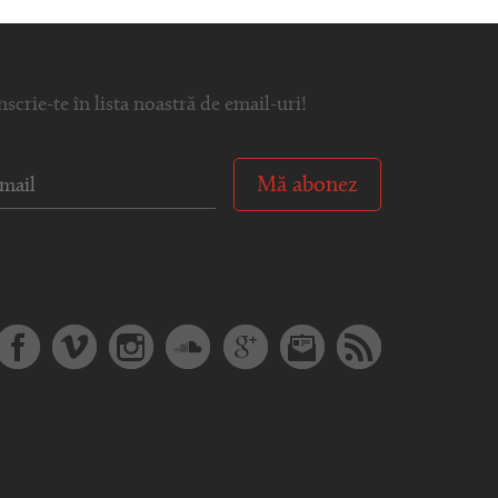
nscrie-te în lista noastră de email-uri!
Mă abonez