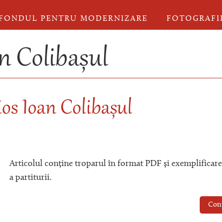
FONDUL PENTRU MODERNIZARE
FOTOGRAFI
n Colibașul
ios Ioan Colibașul
Articolul conține troparul în format PDF și exemplificar
a partiturii.
Con