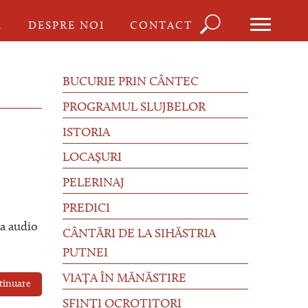
Căutare
I
DESPRE NOI
CONTACT
Formula
de
BUCURIE PRIN CÂNTEC
căutare
PROGRAMUL SLUJBELOR
ISTORIA
LOCAȘURI
PELERINAJ
PREDICI
ea audio
CÂNTĂRI DE LA SIHĂSTRIA
PUTNEI
VIAȚA ÎN MĂNĂSTIRE
tinuare
SFINȚI OCROTITORI