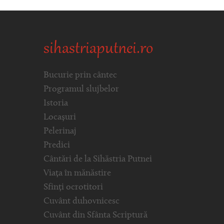
sihastriaputnei.ro
Bucurie prin cântec
Programul slujbelor
Istoria
Locașuri
Pelerinaj
Predici
Cântări de la Sihăstria Putnei
Viața în mănăstire
Sfinți ocrotitori
Cuvânt duhovnicesc
Cuvânt din Sfânta Scriptură