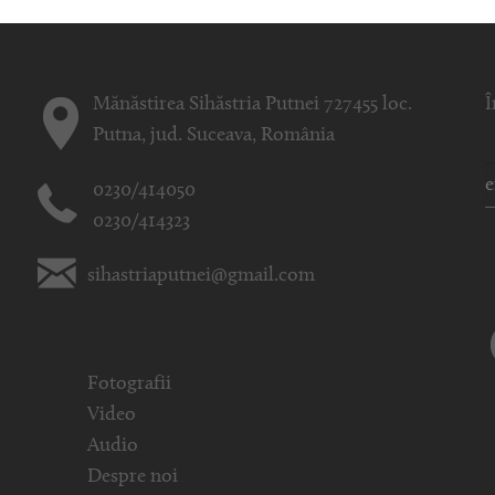
Mănăstirea Sihăstria Putnei 727455 loc.
Î
Putna, jud. Suceava, România
0230/414050
0230/414323
sihastriaputnei@gmail.com
Fotografii
Video
Audio
Despre noi