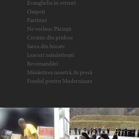
Evanghelia in versuri
Oaspeți
Partituri
Ne vorbesc Părinții
Cuvinte din pridvor
Sarea din bucate
Leacuri mănăstirești
Recomandări
Mănăstirea noastră, în presă
Fondul pentru Modernizare