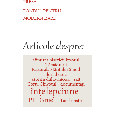
PRESĂ
FONDUL PENTRU
MODERNIZARE
Articole despre:
sfințirea bisericii Izvorul
Tămăduirii
Pastorala Sfântului Sinod
flori de soc
eroism duhovnicesc
sait
Corul Chivotul
documentați
înțelepciune
PF Daniel
Tatăl nostru