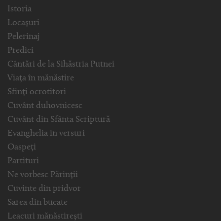
Istoria
Locașuri
Pelerinaj
Predici
Cântări de la Sihăstria Putnei
Viața în mănăstire
Sfinți ocrotitori
Cuvânt duhovnicesc
Cuvânt din Sfânta Scriptură
Evanghelia in versuri
Oaspeți
Partituri
Ne vorbesc Părinții
Cuvinte din pridvor
Sarea din bucate
Leacuri mănăstirești