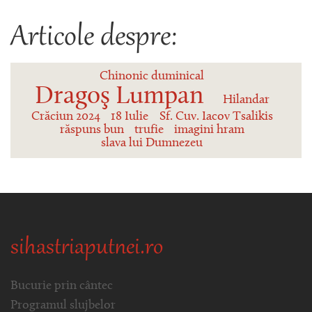
Articole despre:
Chinonic duminical
Dragoş Lumpan
Hilandar
Crăciun 2024
18 Iulie
Sf. Cuv. Iacov Tsalikis
răspuns bun
trufie
imagini hram
slava lui Dumnezeu
sihastriaputnei.ro
Bucurie prin cântec
Programul slujbelor