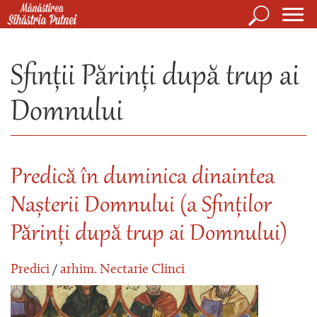
Mergi la conţinutul principal
Căutare
Form
Mănăstirea Sihăstria Putnei
de
Sfinții Părinți după trup ai
căuta
Domnului
Predică în duminica dinaintea
Nașterii Domnului (a Sfinților
Părinți după trup ai Domnului)
Predici
/
arhim. Nectarie Clinci