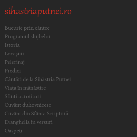
sihastriaputnei.ro
Bucurie prin cântec
Programul slujbelor
Istoria
Locașuri
Pelerinaj
Predici
Cântări de la Sihăstria Putnei
Viața în mănăstire
Sfinți ocrotitori
Cuvânt duhovnicesc
Cuvânt din Sfânta Scriptură
Evanghelia in versuri
Oaspeți