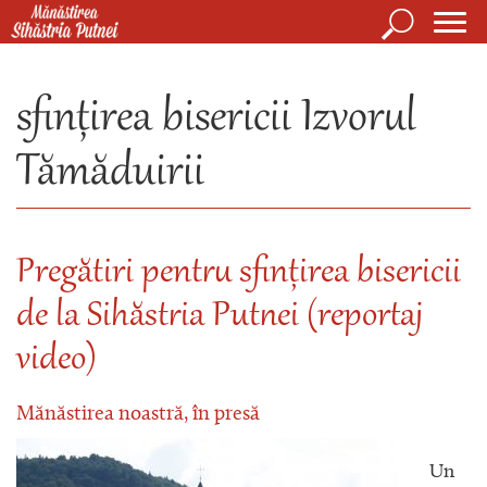
Mergi la conţinutul principal
Căutare
Form
Mănăstirea Sihăstria Putnei
de
sfințirea bisericii Izvorul
căuta
Tămăduirii
Pregătiri pentru sfințirea bisericii
de la Sihăstria Putnei (reportaj
video)
Mănăstirea noastră, în presă
Un