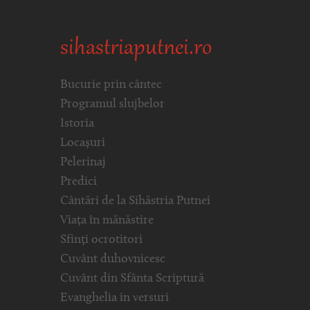
sihastriaputnei.ro
Bucurie prin cântec
Programul slujbelor
Istoria
Locașuri
Pelerinaj
Predici
Cântări de la Sihăstria Putnei
Viața în mănăstire
Sfinți ocrotitori
Cuvânt duhovnicesc
Cuvânt din Sfânta Scriptură
Evanghelia in versuri