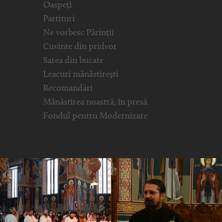
Oaspeți
Partituri
Ne vorbesc Părinții
Cuvinte din pridvor
Sarea din bucate
Leacuri mănăstirești
Recomandări
Mănăstirea noastră, în presă
Fondul pentru Modernizare