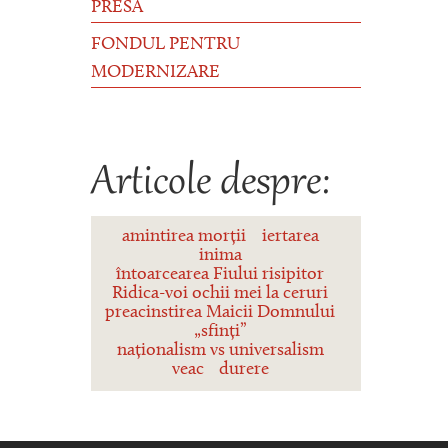
PRESĂ
FONDUL PENTRU
MODERNIZARE
Articole despre:
amintirea morții
iertarea
inima
întoarcearea Fiului risipitor
Ridica-voi ochii mei la ceruri
preacinstirea Maicii Domnului
„sfinți”
naționalism vs universalism
veac
durere