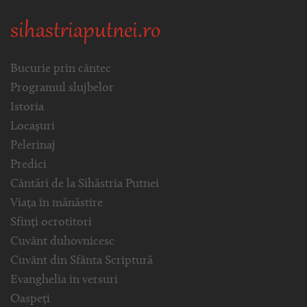
sihastriaputnei.ro
Bucurie prin cântec
Programul slujbelor
Istoria
Locașuri
Pelerinaj
Predici
Cântări de la Sihăstria Putnei
Viața în mănăstire
Sfinți ocrotitori
Cuvânt duhovnicesc
Cuvânt din Sfânta Scriptură
Evanghelia in versuri
Oaspeți