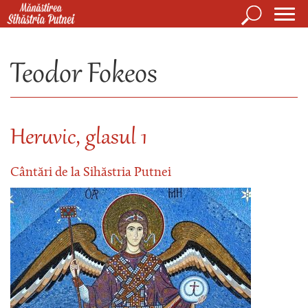
Mergi la conţinutul principal
Căutare
Form
Mănăstirea Sihăstria Putnei
de
Teodor Fokeos
căuta
Heruvic, glasul 1
Cântări de la Sihăstria Putnei